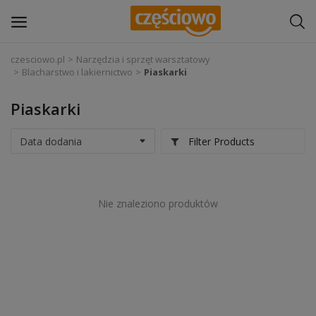
czesciowo.pl
Narzędzia i sprzęt warsztatowy
Blacharstwo i lakiernictwo
Piaskarki
Zaloguj się
Piaskarki
Zarejestruj
się
Filter Products
Części samochodowe
Wyposażenie i akcesoria samochodowe
Nie znaleziono produktów
Narzędzia i sprzęt warsztatowy
Chemia
Opony i felgi