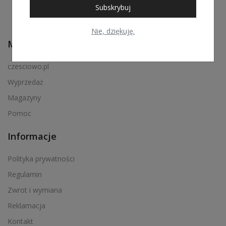
Subskrybuj
Nie, dziękuję.
Menu podręczne
czesciowo.pl
Wyprzedaż
Magazyny
Pomoc
Informacje
Polityka prywatności
Regulamin
Zwrot i wymiana
Reklamacja
Kontakt