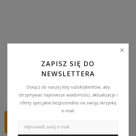
Pozostałe
Wyprzedaż
Schowek
Kontakt
PLN (zł)
ZAPISZ SIĘ DO
NEWSLETTERA
Language
English
Polski
Dołącz do naszej listy subskrybentów, aby
otrzymywać najnowsze wiadomości, aktualizacje i
oferty specjalne bezpośrednio na swoją skrzynkę
e-mail.