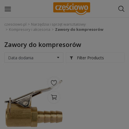
czesciowo.pl
Narzędzia i sprzęt warsztatowy
Kompresory i akcesoria
Zawory do kompresorów
Zaloguj się
Zawory do kompresorów
Zarejestruj
się
Filter Products
Części samochodowe
Wyposażenie i akcesoria samochodowe
Narzędzia i sprzęt warsztatowy
Chemia
Opony i felgi