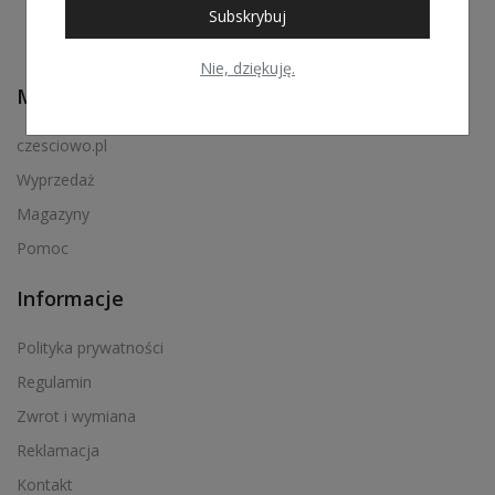
Subskrybuj
Nie, dziękuję.
Menu podręczne
czesciowo.pl
Wyprzedaż
Magazyny
Pomoc
Informacje
Polityka prywatności
Regulamin
Zwrot i wymiana
Reklamacja
Kontakt