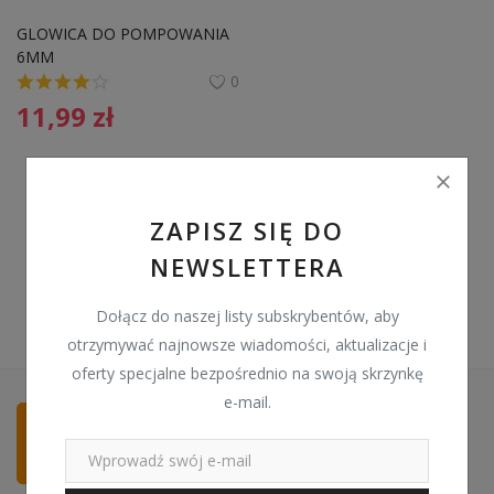
Pozostałe
GLOWICA DO POMPOWANIA 
6MM
Wyprzedaż
0
11,99
zł
Schowek
Kontakt
PLN (zł)
ZAPISZ SIĘ DO
NEWSLETTERA
Language
English
Polski
Dołącz do naszej listy subskrybentów, aby
otrzymywać najnowsze wiadomości, aktualizacje i
oferty specjalne bezpośrednio na swoją skrzynkę
e-mail.