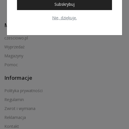
Subskrybuj
Nie, dziękuję.
Menu podręczne
czesciowo.pl
Wyprzedaż
Magazyny
Pomoc
Informacje
Polityka prywatności
Regulamin
Zwrot i wymiana
Reklamacja
Kontakt