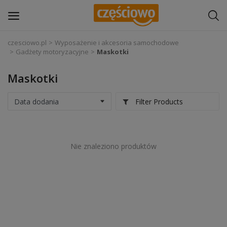
czesciowo.pl
Wyposażenie i akcesoria samochodowe
Gadżety motoryzacyjne
Maskotki
Zaloguj się
Maskotki
Zarejestruj
się
Filter Products
Części samochodowe
Wyposażenie i akcesoria samochodowe
Nie znaleziono produktów
Narzędzia i sprzęt warsztatowy
Chemia
Opony i felgi