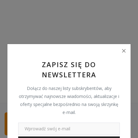
Pozostałe
Wyprzedaż
Schowek
Kontakt
PLN (zł)
ZAPISZ SIĘ DO
NEWSLETTERA
Language
English
Polski
Dołącz do naszej listy subskrybentów, aby
otrzymywać najnowsze wiadomości, aktualizacje i
oferty specjalne bezpośrednio na swoją skrzynkę
e-mail.