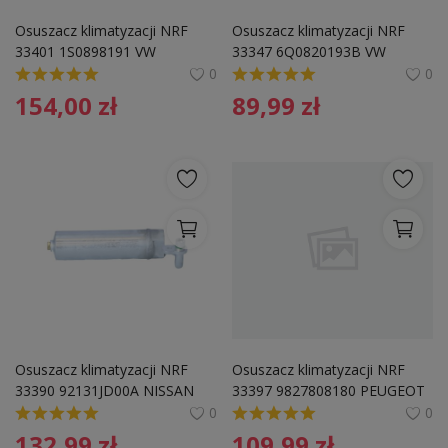
Pozostałe
Osuszacz klimatyzacji NRF 
Osuszacz klimatyzacji NRF 
33401 1S0898191 VW
33347 6Q0820193B VW
Wyprzedaż
0
0
154,00
zł
89,99
zł
Schowek
Kontakt
PLN (zł)
Language
English
Polski
Osuszacz klimatyzacji NRF 
Osuszacz klimatyzacji NRF 
33390 92131JD00A NISSAN
33397 9827808180 PEUGEOT
0
0
132,99
zł
109,99
zł