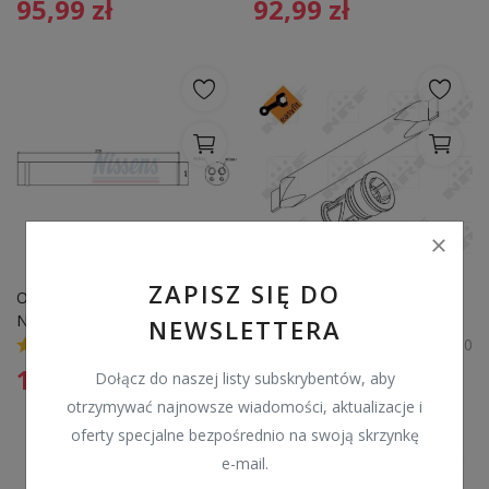
95,99
zł
92,99
zł
ZAPISZ SIĘ DO
Osuszacz klimatyzacji 
OSUSZACZ KLIMATYZACJI 
NISSENS 95441 
RENAULT
NEWSLETTERA
0
0
127,99
zł
35,99
zł
Dołącz do naszej listy subskrybentów, aby
otrzymywać najnowsze wiadomości, aktualizacje i
oferty specjalne bezpośrednio na swoją skrzynkę
e-mail.