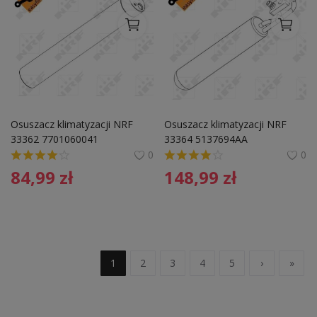
Osuszacz klimatyzacji NRF 
Osuszacz klimatyzacji NRF 
33362 7701060041
33364 5137694AA
0
0
84,99
zł
148,99
zł
1
2
3
4
5
›
»