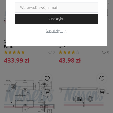
Subskrybuj
Nie, dziękuję.
OSUSZACZ KLIMATYZACJI 
OSUSZACZ KLIMATYZACJI 
FORD
OPEL
0
0
433,99
zł
43,98
zł