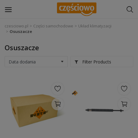
czesciowo.pl
Części samochodowe
Układ klimatyzacji
Osuszacze
Zaloguj się
Osuszacze
Zarejestruj
się
Filter Products
Części samochodowe
Wyposażenie i akcesoria samochodowe
Narzędzia i sprzęt warsztatowy
Chemia
Opony i felgi