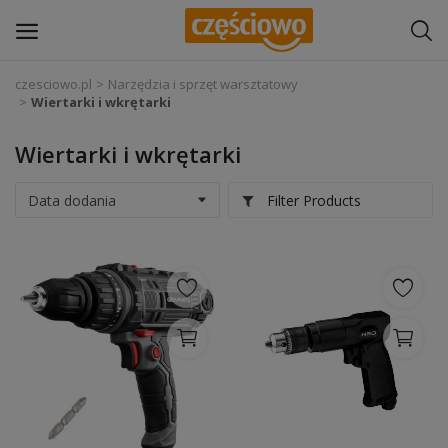
czesciowo.pl
Narzędzia i sprzęt warsztatowy
Wiertarki i wkrętarki
Zaloguj się
Wiertarki i wkrętarki
Zarejestruj
się
Filter Products
Części samochodowe
Wyposażenie i akcesoria samochodowe
Narzędzia i sprzęt warsztatowy
Chemia
Opony i felgi