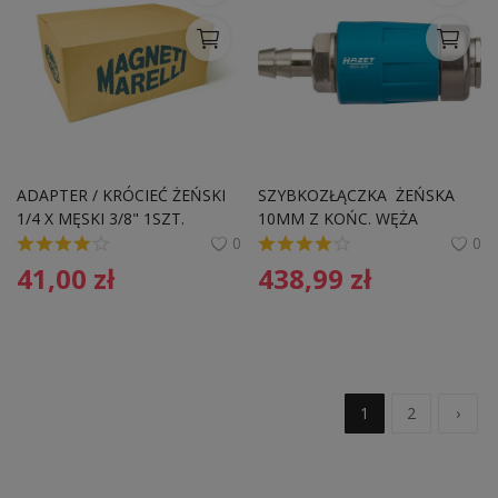
ADAPTER / KRÓCIEĆ ŻEŃSKI 
SZYBKOZŁĄCZKA  ŻEŃSKA 
1/4 X MĘSKI 3/8" 1SZT. 
10MM Z KOŃC. WĘŻA
MAGNETI MARELLI 
0
0
007950026280 "
41,00
zł
438,99
zł
1
2
›