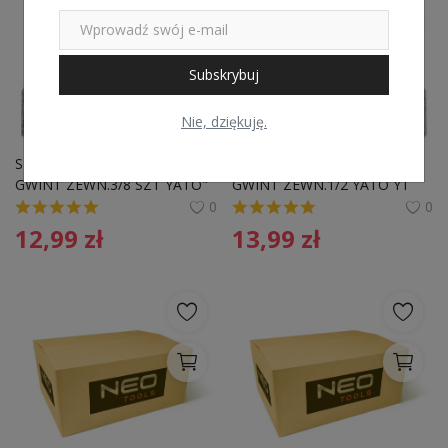
Subskrybuj
Nie, dziękuję.
SZYBKOZLACZE GNIAZDO D 
SZYBKOZŁĄCZE GNIAZDO D 
GWINT ZEWN.3/8 SZT YATO"
GWINT ZEWN.1/2 YATO YT 
2392 
0
0
12,99
zł
13,99
zł