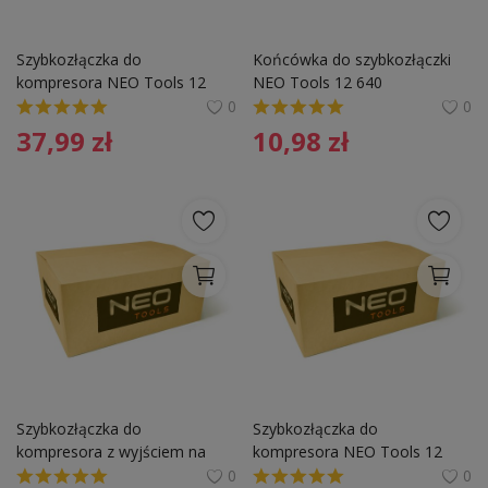
Szybkozłączka do 
Końcówka do szybkozłączki 
kompresora NEO Tools 12 
NEO Tools 12 640 
631  z końcówką na wąż 8 
0
0
mm
37,99
zł
10,98
zł
Szybkozłączka do 
Szybkozłączka do 
kompresora z wyjściem na 
kompresora NEO Tools 12 
wąż 12 mm NEO Tools 12 
621  z wyjściem na wąż 8 mm
0
0