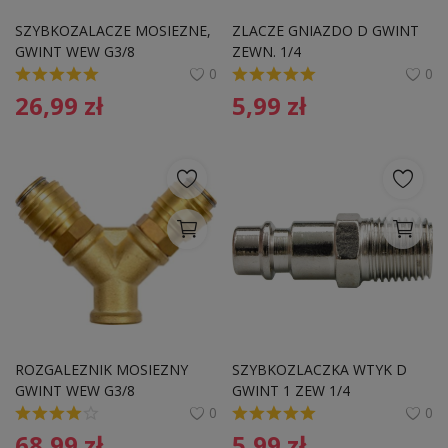
Pozostałe
SZYBKOZALACZE MOSIEZNE, 
ZLACZE GNIAZDO D GWINT 
GWINT WEW G3/8
ZEWN. 1/4
Wyprzedaż
0
0
26,99
zł
5,99
zł
Schowek
Kontakt
PLN (zł)
Language
English
Polski
ROZGALEZNIK MOSIEZNY  
SZYBKOZLACZKA WTYK D 
GWINT WEW G3/8
GWINT 1 ZEW 1/4
0
0
68,99
zł
5,99
zł