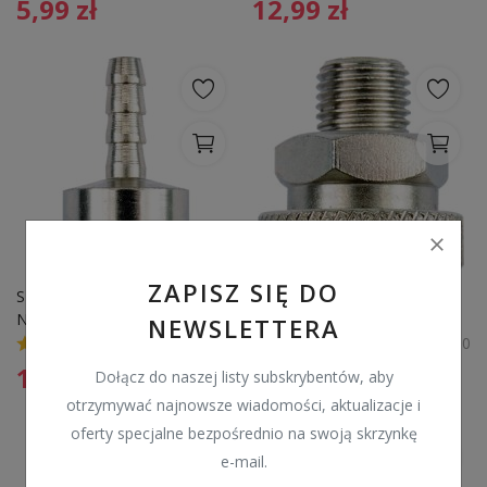
5,99
zł
12,99
zł
ZAPISZ SIĘ DO
SZYBKOZLACZE GNIAZDO D 
SZYBKOZLACZE GNIAZDO D 
NA WAZ 10MM SZT YATO
GWINT ZEWN.1/4 SZT YATO"
NEWSLETTERA
0
0
13,99
zł
111,00
zł
Dołącz do naszej listy subskrybentów, aby
otrzymywać najnowsze wiadomości, aktualizacje i
oferty specjalne bezpośrednio na swoją skrzynkę
e-mail.