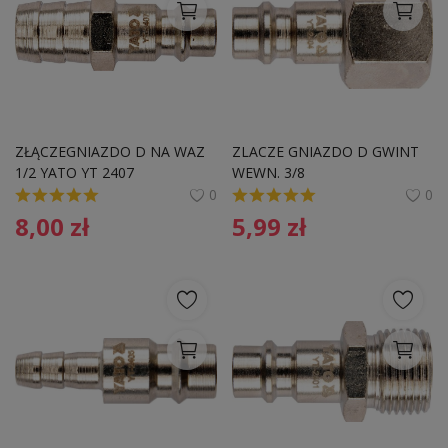
ZŁĄCZEGNIAZDO D NA WAZ 
ZLACZE GNIAZDO D GWINT 
1/2 YATO YT 2407 
WEWN. 3/8
0
0
8,00
zł
5,99
zł