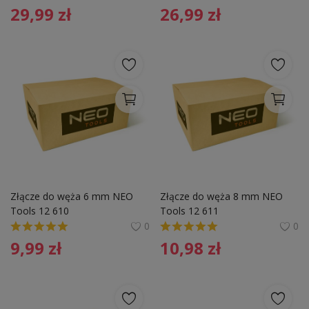
623 
29,99
zł
26,99
zł
Złącze do węża 6 mm NEO 
Złącze do węża 8 mm NEO 
Tools 12 610 
Tools 12 611 
0
0
9,99
zł
10,98
zł