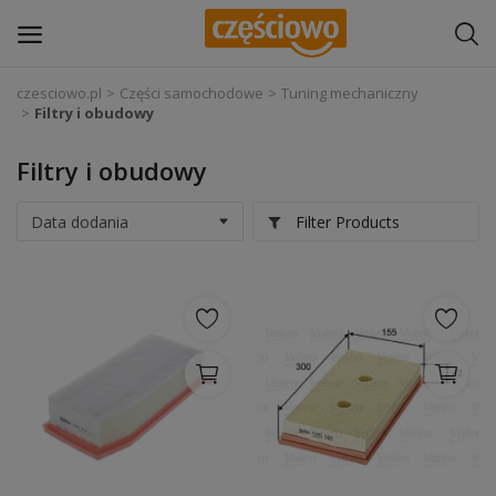
czesciowo.pl
Części samochodowe
Tuning mechaniczny
Filtry i obudowy
Zaloguj się
Filtry i obudowy
Zarejestruj
się
Filter Products
Części samochodowe
Wyposażenie i akcesoria samochodowe
Narzędzia i sprzęt warsztatowy
Chemia
Opony i felgi