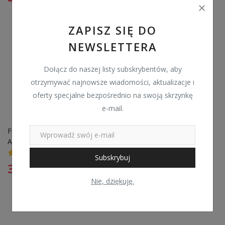
ZAPISZ SIĘ DO
NEWSLETTERA
Dołącz do naszej listy subskrybentów, aby
otrzymywać najnowsze wiadomości, aktualizacje i
oferty specjalne bezpośrednio na swoją skrzynkę
e-mail.
Filtr powietrza FILTRON 
AP063/1 C26168
0
Subskrybuj
32,99
zł
Nie, dziękuję.