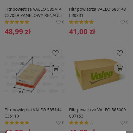
Pozostałe
Filtr powietrza VALEO 585414 
Filtr powietrza VALEO 585148 
C27029 PANELOWY RENAULT
C30831
Wyprzedaż
0
0
48,99
zł
41,00
zł
Schowek
Kontakt
PLN (zł)
Language
English
Polski
Filtr powietrza VALEO 585144 
Filtr powietrza VALEO 585009 
C35110
C37153
0
0
41,99
zł
41,99
zł