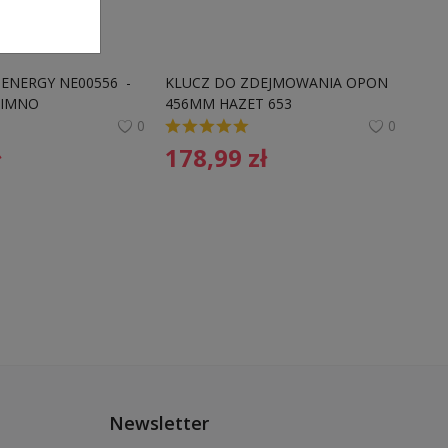
ENERGY NE00556  - 
KLUCZ DO ZDEJMOWANIA OPON 
 ZIMNO
456MM HAZET 653 
4000896028719
0
0
ł
178,99
zł
Newsletter