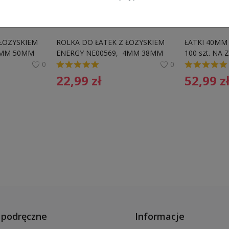
ŁOZYSKIEM 
ROLKA DO ŁATEK Z ŁOZYSKIEM 
ŁATKI 40MM 
 6MM 50MM
ENERGY NE00569,  4MM 38MM
100 szt. NA
0
0
22,99
zł
52,99
z
podręczne
Informacje