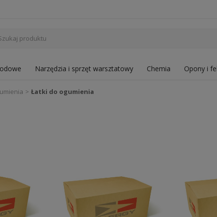
hodowe
Narzędzia i sprzęt warsztatowy
Chemia
Opony i fe
gumienia
Łatki do ogumienia