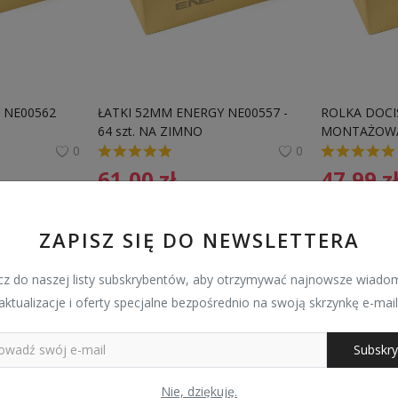
NE00562   
ŁATKI 52MM ENERGY NE00557 - 
ROLKA DOCI
64 szt. NA ZIMNO
MONTAŻOWA 
DO CIĘŻAR
0
0
61,00
zł
47,99
z
ZAPISZ SIĘ DO NEWSLETTERA
z do naszej listy subskrybentów, aby otrzymywać najnowsze wiadom
aktualizacje i oferty specjalne bezpośrednio na swoją skrzynkę e-mail
Subskry
Nie, dziękuję.