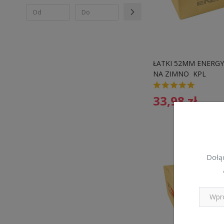
ŁATKI 52MM ENERGY 
NA ZIMNO  KPL
33,98
zł
Dołąc