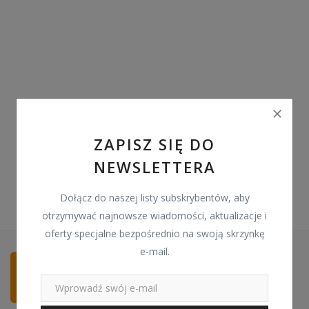
Pozostałe
Wyprzedaż
Schowek
Kontakt
PLN (zł)
ZAPISZ SIĘ DO
NEWSLETTERA
Language
English
Polski
Dołącz do naszej listy subskrybentów, aby
otrzymywać najnowsze wiadomości, aktualizacje i
oferty specjalne bezpośrednio na swoją skrzynkę
e-mail.