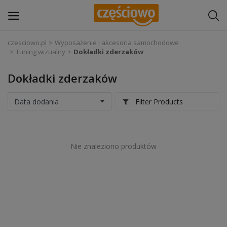
czesciowo.pl
Wyposażenie i akcesoria samochodowe
Tuning wizualny
Dokładki zderzaków
Zaloguj się
Dokładki zderzaków
Zarejestruj
się
Filter Products
Części samochodowe
Wyposażenie i akcesoria samochodowe
Nie znaleziono produktów
Narzędzia i sprzęt warsztatowy
Chemia
Opony i felgi