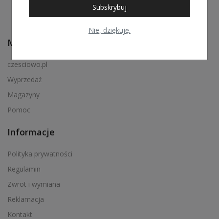
Subskrybuj
Nie, dziękuję.
Menu podręczne
czesciowo.pl
Wyprzedaż
Magazyny
Pomoc
Informacje
Polityka prywatności
Regulamin
Zwrot i wymiana
Reklamacja
Kontakt