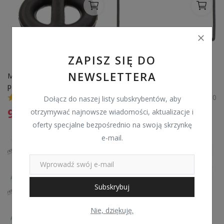
ZAPISZ SIĘ DO
NEWSLETTERA
Mocowanie obudowy filtra 
USZCZELKA OBUDOWY 
powietrza FEBI BILSTEIN 
FILTRA POWIETRZA ELRING 
44203 6110940385
258840 7701049890 
0
0
Dołącz do naszej listy subskrybentów, aby
RENAULT 1.2 16V
9,99
zł
75,99
zł
otrzymywać najnowsze wiadomości, aktualizacje i
oferty specjalne bezpośrednio na swoją skrzynkę
e-mail.
Subskrybuj
Nie, dziękuję.