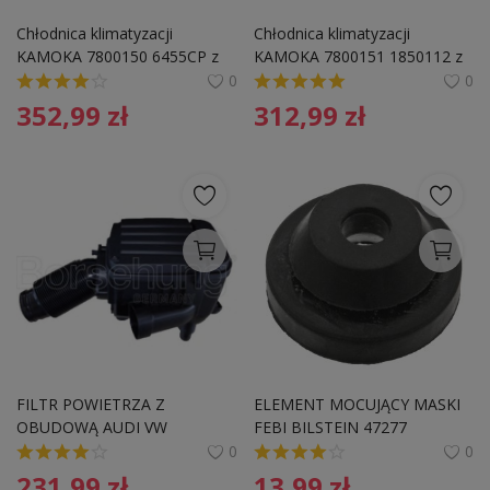
Pozostałe
Chłodnica klimatyzacji 
Chłodnica klimatyzacji 
KAMOKA 7800150 6455CP z 
KAMOKA 7800151 1850112 z 
Wyprzedaż
osuszaczem PSA C5 04-
osuszaczem OPEL ASTRA G
0
0
352,99
zł
312,99
zł
Schowek
Kontakt
PLN (zł)
Language
English
Polski
FILTR POWIETRZA Z 
ELEMENT MOCUJĄCY MASKI 
OBUDOWĄ AUDI VW
FEBI BILSTEIN 47277 
036129689B AUDI
0
0
231,99
zł
13,99
zł