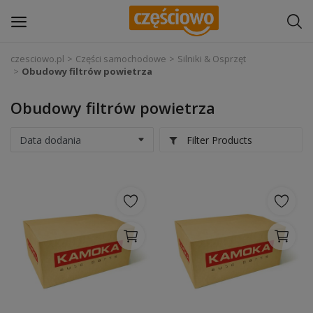
czesciowo.pl
Części samochodowe
Silniki & Osprzęt
Obudowy filtrów powietrza
Zaloguj się
Obudowy filtrów powietrza
Zarejestruj
się
Filter Products
Części samochodowe
Wyposażenie i akcesoria samochodowe
Narzędzia i sprzęt warsztatowy
Chemia
Opony i felgi