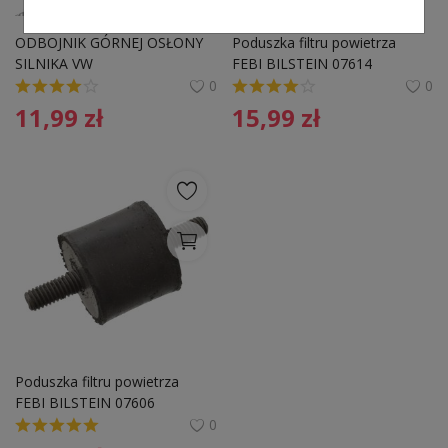
ODBOJNIK GÓRNEJ OSŁONY 
Poduszka filtru powietrza 
SILNIKA VW
FEBI BILSTEIN 07614 
6179880111
0
0
11,99
zł
15,99
zł
Poduszka filtru powietrza 
FEBI BILSTEIN 07606 
1169880511
0