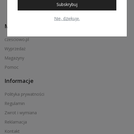
Subskrybuj
Nie, dziękuję.
Menu podręczne
czesciowo.pl
Wyprzedaż
Magazyny
Pomoc
Informacje
Polityka prywatności
Regulamin
Zwrot i wymiana
Reklamacja
Kontakt