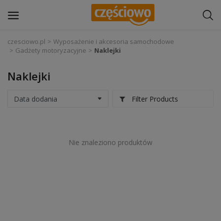
czesciowo.pl
Wyposażenie i akcesoria samochodowe
Gadżety motoryzacyjne
Naklejki
Zaloguj się
Naklejki
Zarejestruj
się
Filter Products
Części samochodowe
Wyposażenie i akcesoria samochodowe
Nie znaleziono produktów
Narzędzia i sprzęt warsztatowy
Chemia
Opony i felgi