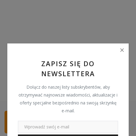
Pozostałe
Wyprzedaż
Schowek
Kontakt
PLN (zł)
ZAPISZ SIĘ DO
NEWSLETTERA
Language
English
Polski
Dołącz do naszej listy subskrybentów, aby
otrzymywać najnowsze wiadomości, aktualizacje i
oferty specjalne bezpośrednio na swoją skrzynkę
e-mail.