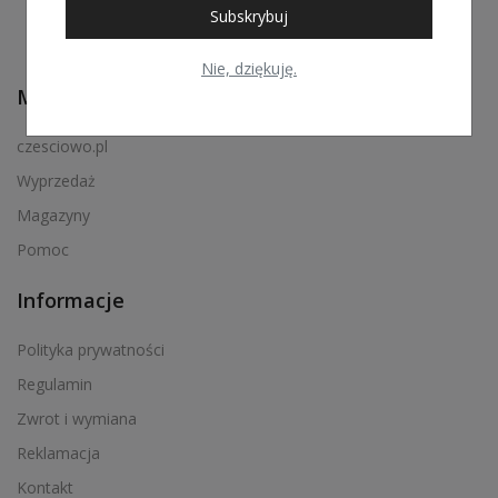
Subskrybuj
Nie, dziękuję.
Menu podręczne
czesciowo.pl
Wyprzedaż
Magazyny
Pomoc
Informacje
Polityka prywatności
Regulamin
Zwrot i wymiana
Reklamacja
Kontakt