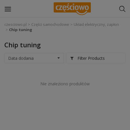
czesciowo.pl
Części samochodowe
Układ elektryczny, zapłon
Chip tuning
Zaloguj się
Chip tuning
Zarejestruj
się
Filter Products
Części samochodowe
Wyposażenie i akcesoria samochodowe
Nie znaleziono produktów
Narzędzia i sprzęt warsztatowy
Chemia
Opony i felgi