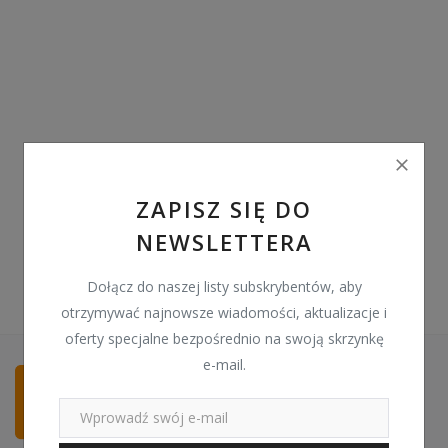
Pozostałe
Wyprzedaż
Schowek
Kontakt
PLN (zł)
ZAPISZ SIĘ DO
NEWSLETTERA
Language
English
Polski
Dołącz do naszej listy subskrybentów, aby
otrzymywać najnowsze wiadomości, aktualizacje i
oferty specjalne bezpośrednio na swoją skrzynkę
e-mail.