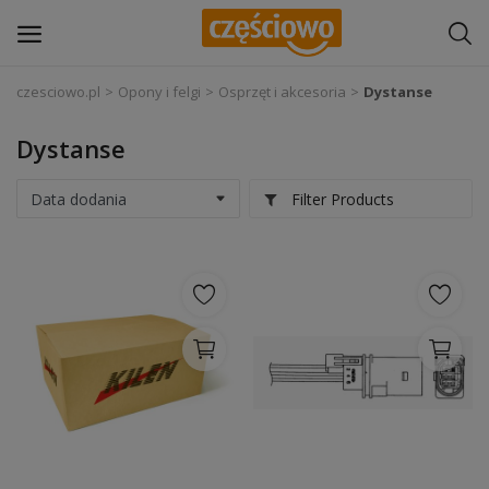
czesciowo.pl
Opony i felgi
Osprzęt i akcesoria
Dystanse
Zaloguj się
Dystanse
Zarejestruj
się
Filter Products
Części samochodowe
Wyposażenie i akcesoria samochodowe
Narzędzia i sprzęt warsztatowy
Chemia
Opony i felgi