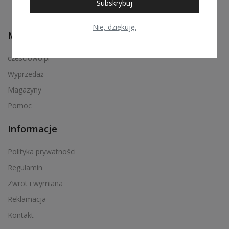
Subskrybuj
Nie, dziękuję.
Menu podręczne
czesciowo.pl
Wyprzedaż
Magazyny
Pomoc
Informacje
Polityka prywatności
Regulamin
Zwrot i wymiana
Reklamacja
Kontakt