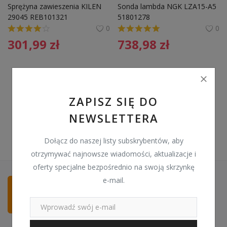
Sprężyna zawieszenia KILEN 
Sonda lambda NGK LZA15-A5 
Pozostałe
29045 REB101321
51801278
0
0
Wyprzedaż
301,99
zł
738,98
zł
Schowek
Kontakt
ZAPISZ SIĘ DO
PLN (zł)
NEWSLETTERA
Language
Dołącz do naszej listy subskrybentów, aby
English
Polski
otrzymywać najnowsze wiadomości, aktualizacje i
oferty specjalne bezpośrednio na swoją skrzynkę
e-mail.