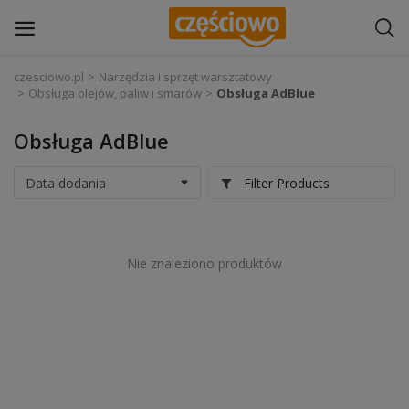
czesciowo.pl
Narzędzia i sprzęt warsztatowy
Obsługa olejów, paliw i smarów
Obsługa AdBlue
Zaloguj się
Obsługa AdBlue
Zarejestruj
się
Filter Products
Części samochodowe
Wyposażenie i akcesoria samochodowe
Nie znaleziono produktów
Narzędzia i sprzęt warsztatowy
Chemia
Opony i felgi