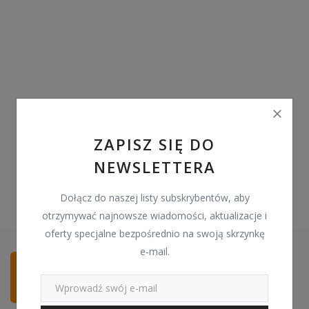
Pozostałe
Wyprzedaż
Schowek
Kontakt
PLN (zł)
ZAPISZ SIĘ DO
NEWSLETTERA
Language
English
Polski
Dołącz do naszej listy subskrybentów, aby
otrzymywać najnowsze wiadomości, aktualizacje i
oferty specjalne bezpośrednio na swoją skrzynkę
e-mail.