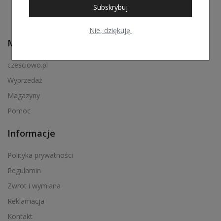
Subskrybuj
Nie, dziękuję.
Menu podręczne
czesciowo.pl
Wyprzedaż
Magazyny
Pomoc
Informacje
Polityka prywatności
Regulamin
Zwrot i wymiana
Reklamacja
Kontakt