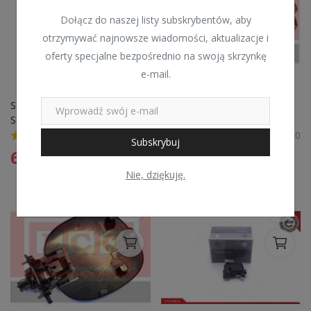
Dołącz do naszej listy subskrybentów, aby
otrzymywać najnowsze wiadomości, aktualizacje i
oferty specjalne bezpośrednio na swoją skrzynkę
e-mail.
SIŁOWNIK KLAPY PALIWA 
KLAPKA WLEWU PALIWA 
SKV GERMANY 16SKV328 
RENAULT
3B0959782VW GOLF IV, 
0
0
Subskrybuj
BORA, PASSAT
62,99
zł
87,99
zł
Nie, dziękuję.