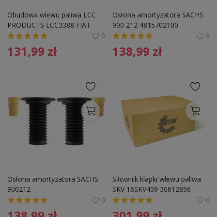
Pozostałe
Obudowa wlewu paliwa LCC 
Osłona amortyzatora SACHS 
PRODUCTS LCC3388 FIAT
900 212 4815702100
Wyprzedaż
0
0
131,99
zł
138,99
zł
Schowek
Kontakt
PLN (zł)
Language
English
Polski
Osłona amortyzatora SACHS 
Siłownik klapki wlewu paliwa 
900212 
SKV 16SKV409 30612856 
VOLVO S80 V70 S60 V70
0
0
138,99
zł
301,99
zł