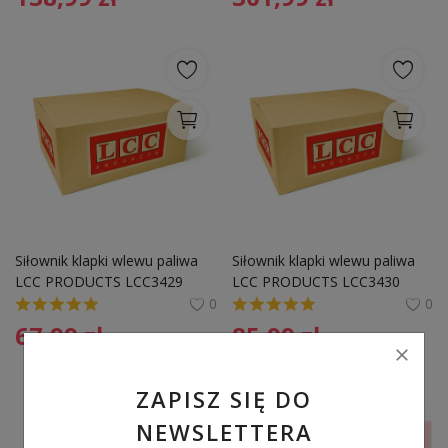
Siłownik klapki wlewu paliwa 
Siłownik klapki wlewu paliwa 
LCC PRODUCTS LCC3429 
LCC PRODUCTS LCC3430 
5N0810773F VW
8K0862153H AUDI A4 Q5
0
0
67,99
zł
85,99
zł
ZAPISZ SIĘ DO
NEWSLETTERA