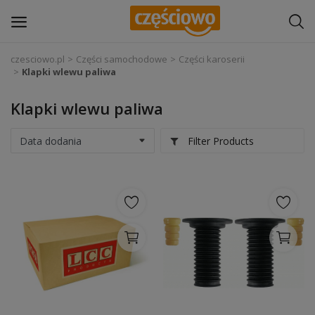
czesciowo.pl
Części samochodowe
Części karoserii
Klapki wlewu paliwa
Zaloguj się
Klapki wlewu paliwa
Zarejestruj
się
Filter Products
Części samochodowe
Wyposażenie i akcesoria samochodowe
Narzędzia i sprzęt warsztatowy
Chemia
Opony i felgi