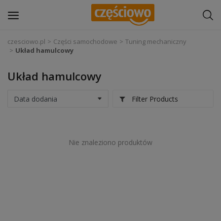
czesciowo.pl
Części samochodowe
Tuning mechaniczny
Układ hamulcowy
Zaloguj się
Układ hamulcowy
Zarejestruj
się
Filter Products
Części samochodowe
Wyposażenie i akcesoria samochodowe
Nie znaleziono produktów
Narzędzia i sprzęt warsztatowy
Chemia
Opony i felgi