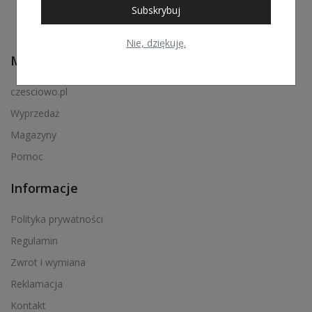
Subskrybuj
Nie, dziękuję.
Menu podręczne
czesciowo.pl
Wyprzedaż
Magazyny
Pomoc
Informacje
Polityka prywatności
Regulamin
Zwrot i wymiana
Reklamacja
Kontakt