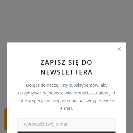
Pozostałe
Wyprzedaż
Schowek
Kontakt
PLN (zł)
ZAPISZ SIĘ DO
NEWSLETTERA
Language
English
Polski
Dołącz do naszej listy subskrybentów, aby
otrzymywać najnowsze wiadomości, aktualizacje i
oferty specjalne bezpośrednio na swoją skrzynkę
e-mail.