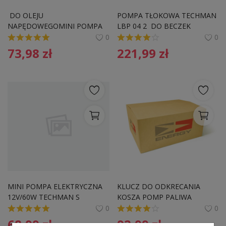
Pozostałe
 DO OLEJU 
POMPA TŁOKOWA TECHMAN 
NAPĘDOWEGOMINI POMPA 
LBP 04 2  DO BECZEK
Wyprzedaż
ELEKTRYCZNA 12V/40W 
0
0
TECHMAN S 12DP38 
73,98
zł
221,99
zł
Schowek
S12DP38 DO OLEJU 
NAPĘDOWEGO
Kontakt
PLN (zł)
Language
English
Polski
MINI POMPA ELEKTRYCZNA 
KLUCZ DO ODKRECANIA 
12V/60W TECHMAN S 
KOSZA POMP PALIWA 
12DP51 S12DP38 DO OLEJU 
ENERGY NE00699 
0
0
NAPĘDOWEGO
68,99
zł
92,99
zł