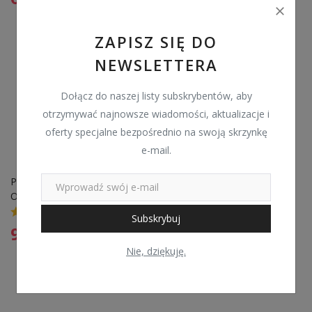
ZAPISZ SIĘ DO
NEWSLETTERA
Dołącz do naszej listy subskrybentów, aby
otrzymywać najnowsze wiadomości, aktualizacje i
oferty specjalne bezpośrednio na swoją skrzynkę
e-mail.
POMPA DO 
ODPOWIETRZANIA 
UKŁADÓW DIESLA
0
Subskrybuj
91,99
zł
Nie, dziękuję.