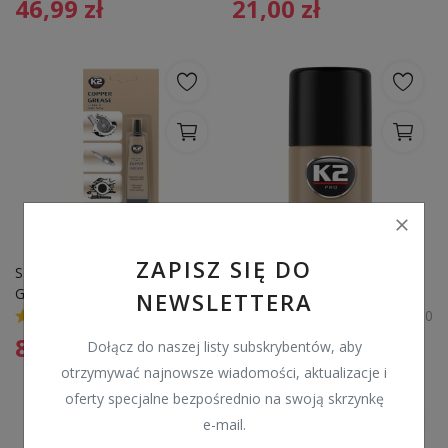
46,99
zł
21,00
zł
ZAPISZ SIĘ DO
SMAR MIEDZIOWY DO 
SUCHY SMAR z PTFE K2 
GWINTÓW K2 B401 COOPER 
W120 400ML Smaruje i 
NEWSLETTERA
GREASE 20G
zabezpiecza
0
0
8,00
zł
37,99
zł
Dołącz do naszej listy subskrybentów, aby
otrzymywać najnowsze wiadomości, aktualizacje i
oferty specjalne bezpośrednio na swoją skrzynkę
e-mail.