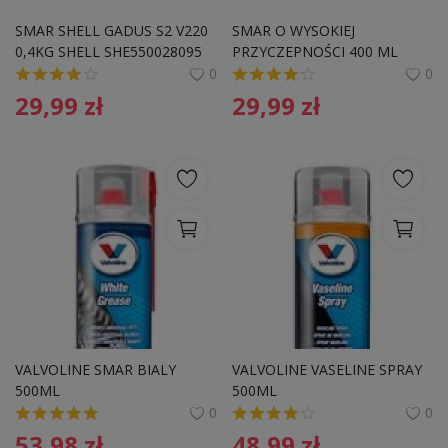
Pozostałe
SMAR SHELL GADUS S2 V220 
SMAR O WYSOKIEJ 
0,4KG SHELL SHE550028095 
PRZYCZEPNOŚCI 400 ML
Wyprzedaż
TUBA 
0
0
29,99
zł
29,99
zł
Schowek
Kontakt
PLN (zł)
Language
English
Polski
VALVOLINE SMAR BIALY 
VALVOLINE VASELINE SPRAY 
500ML
500ML
0
0
53,98
zł
48,99
zł