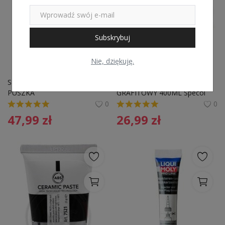
Subskrybuj
Nie, dziękuję.
SMAR Z MIEDZIĄ 0,5KG 
SMAR SPECWAP 3G 
PUSZKA
GRAFITOWY 400ML Specol 
210040
0
0
47,99
zł
26,99
zł