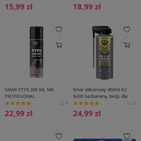
15,99
zł
18,99
zł
SMAR PTFE 200 ML MA 
Smar silikonowy 400ml K2 
PROFESIONAL
B430 bezbarwny, bezp. dla 
gumy, plastików
0
0
22,99
zł
24,99
zł