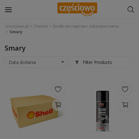
czesciowo.pl
Chemia
Środki do napraw i zabezpieczania
Smary
Zaloguj się
Smary
Zarejestruj
się
Filter Products
Części samochodowe
Wyposażenie i akcesoria samochodowe
Narzędzia i sprzęt warsztatowy
Chemia
Opony i felgi