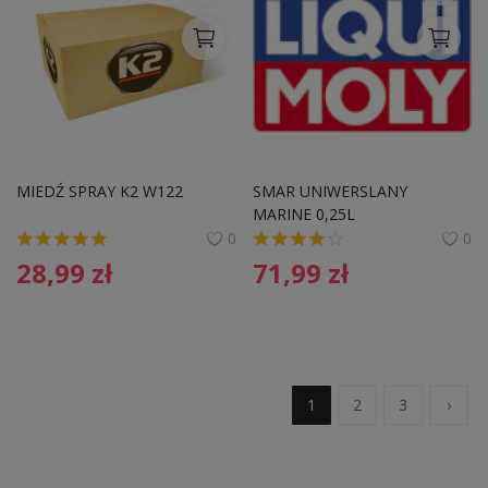
MIEDŹ SPRAY K2 W122 
SMAR UNIWERSLANY 
MARINE 0,25L
0
0
28,99
zł
71,99
zł
1
2
3
›