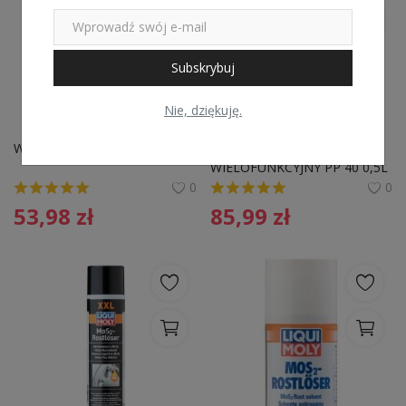
Subskrybuj
Nie, dziękuję.
WD-40 600ML
PREPARAT PENETRUJĄCY 
WIELOFUNKCYJNY PP 40 0,5L 
PROFIPOWER 1901321 WD40
0
0
53,98
zł
85,99
zł