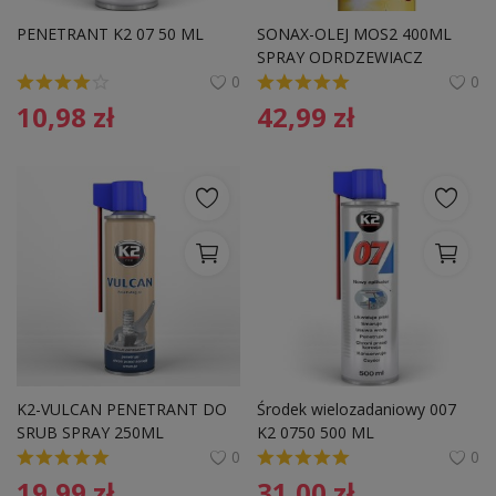
Pozostałe
PENETRANT K2 07 50 ML
SONAX-OLEJ MOS2 400ML 
SPRAY ODRDZEWIACZ
Wyprzedaż
0
0
10,98
zł
42,99
zł
Schowek
Kontakt
PLN (zł)
Language
English
Polski
K2-VULCAN PENETRANT DO 
Środek wielozadaniowy 007 
SRUB SPRAY 250ML
K2 0750 500 ML
0
0
19,99
zł
31,00
zł