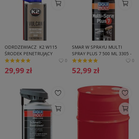
ODRDZEWIACZ  K2 W115 
SMAR W SPRAYU MULTI 
ŚRODEK PENETRUJĄCY 
SPRAY PLUS 7 500 ML 3305 - 
VULCAN SPRAY 500ML
LIQUI MOLY
0
0
29,99
zł
52,99
zł