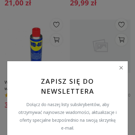
21,00
zł
29,99
zł
ZAPISZ SIĘ DO
WD-40 Preparat 
WD-40 100ML + 50% GRATIS
wielofunkcyjny Penetrant 
NEWSLETTERA
200ml
0
0
32,99
zł
26,99
zł
Dołącz do naszej listy subskrybentów, aby
otrzymywać najnowsze wiadomości, aktualizacje i
oferty specjalne bezpośrednio na swoją skrzynkę
e-mail.