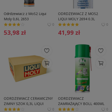
Odrdzewiacz z MoS2 Liqui 
ODRDZEWIACZ Z MOS2 
Moly 0,6L 2653
LIQUI MOLY 2694 0.3L 
0
0
53,98
zł
41,99
zł
ODRDZEWIACZ CERAMICZNY 
ODRDZEWIACZ  
ZIMNY SZOK 0,3L LIQUI 
ZAMRAŻAJĄCY BOLL 400ML
MOLY 1641
0
0