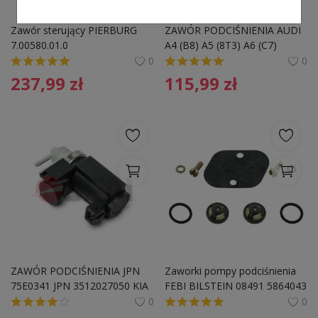
Zawór sterujący PIERBURG 
ZAWÓR PODCIŚNIENIA AUDI 
7.00580.01.0 
A4 (B8) A5 (8T3) A6 (C7)
0
0
237,99
zł
115,99
zł
ZAWÓR PODCIŚNIENIA JPN 
Zaworki pompy podciśnienia 
75E0341 JPN 3512027050 KIA
FEBI BILSTEIN 08491 5864043
0
0