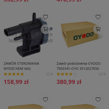
ZAWÓR STEROWANIA 
Zawór podciśnienia OYODO 
WYDECHEM VAG
75E0341-OYO 3512027050
0
0
158,99
zł
380,99
zł