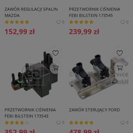
Pozostałe
ZAWÓR REGULACJI SPALIN 
PRZETWORNIK CIŚNIENIA 
MAZDA
FEBI BILSTEIN 173545 
Wyprzedaż
1H0906627A AUDI VW
0
0
152,99
zł
239,99
zł
Schowek
Kontakt
PLN (zł)
Language
English
Polski
PRZETWORNIK CIŚNIENIA 
ZAWÓR STERUJĄCY FORD
FEBI BILSTEIN 173543 
11657552946 BMW
0
0
352,99
zł
478,99
zł