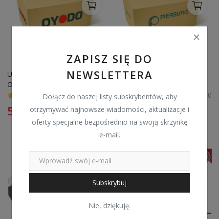
ZAPISZ SIĘ DO
NEWSLETTERA
USZCZELNIACZ ZAWORU 
Przetwornik ciśnienia 
OYODO 28U0002 OYO 
turbosprężarki PIERBURG 
90215296 DAEWOO
7.03088.01.0 860411
0
0
Dołącz do naszej listy subskrybentów, aby
5,99
zł
434,99
zł
otrzymywać najnowsze wiadomości, aktualizacje i
oferty specjalne bezpośrednio na swoją skrzynkę
e-mail.
Subskrybuj
Nie, dziękuję.