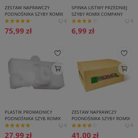
ZESTAW NAPRAWCZY 
SPINKA LISTWY PRZEDNIEJ 
PODNOŚNIKA SZYBY ROMIX 
SZYBY ROMIX COMPANY 
COMPANY 20121 
B17475 91520SR3003 HONDA
0
0
75,99
zł
6,99
zł
PLASTIK PROWADNICY 
ZESTAW NAPRAWCZY 
PODNOŚNIKA SZYB ROMIX 
PODNOŚNIKA SZYBY ROMIX 
COMPANY C60387 - LEWY 
COMPANY C50850 
0
0
MB VITO,
27,99
zł
41,00
zł