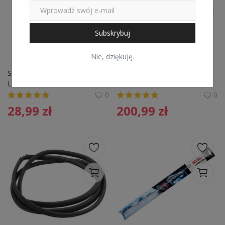
Subskrybuj
Nie, dziękuję.
SPINKA MOCOWANIA 
Uszczelka szyby przedniej 
LISTWY SZYBY ROMIX 
FEBI BILSTEIN 02827 
COMPANY B22062 
251845121
0
0
91510SR3003
28,99
zł
200,99
zł