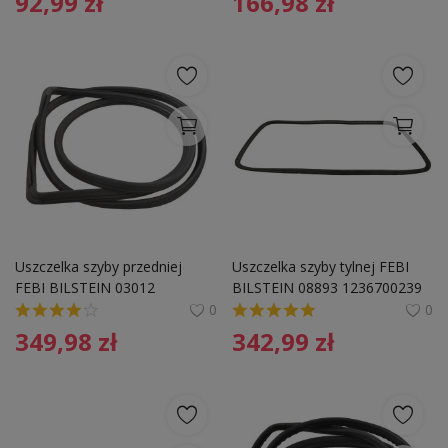
92,99
zł
166,98
zł
Uszczelka szyby przedniej 
Uszczelka szyby tylnej FEBI 
FEBI BILSTEIN 03012 
BILSTEIN 08893 1236700239
1116705639
0
0
349,98
zł
342,99
zł