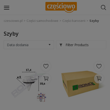
czesciowo.pl
Części samochodowe
Części karoserii
Szyby
Zaloguj się
Szyby
Zarejestruj
się
Filter Products
Części samochodowe
Wyposażenie i akcesoria samochodowe
Narzędzia i sprzęt warsztatowy
Chemia
Opony i felgi