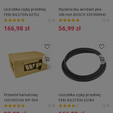
Uszczelka szyby przedniej 
Wycieraczka aerotwin plus 
FEBI BILSTEIN 02752 
340 mm BOSCH 3397006941 
1086700239
R35
0
0
166,98
zł
56,99
zł
Przewód hamulcowy 
Uszczelka szyby przedniej 
1051053100 WP 004 
FEBI BILSTEIN 02784 
191845121
0
0