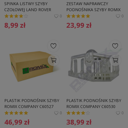
SPINKA LISTWY SZYBY 
ZESTAW NAPRAWCZY 
Pozostałe
CZOŁOWEJ LAND ROVER
PODNOŚNIKA SZYBY ROMIX 
COMPANY C50094  VW PL
0
0
Wyprzedaż
8,99
zł
23,99
zł
Schowek
Kontakt
PLN (zł)
Language
English
Polski
PLASTIK PODNOŚNIK SZYBY 
PLASTIK PODNOŚNIK SZYBY 
ROMIX COMPANY C60527 
ROMIX COMPANY C60530 
BMW
BMW
0
0
46,99
zł
38,99
zł