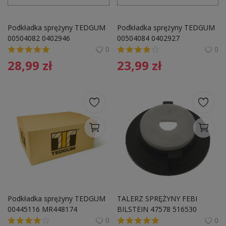
Podkładka sprężyny TEDGUM 
Podkładka sprężyny TEDGUM 
00504082 0402946
00504084 0402927
0
0
28,99
zł
23,99
zł
Podkładka sprężyny TEDGUM 
TALERZ SPRĘŻYNY FEBI 
00445116 MR448174
BILSTEIN 47578 516530 
CITROEN
0
0