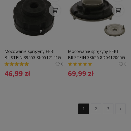
Mocowanie sprężyny FEBI 
Mocowanie sprężyny FEBI 
BILSTEIN 39553 8K0512141G
BILSTEIN 38626 8D0412065G
0
0
46,99
zł
69,99
zł
1
2
3
›