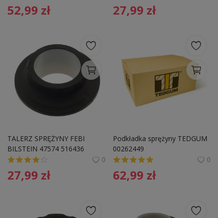
52,99
zł
27,99
zł
TALERZ SPRĘŻYNY FEBI 
Podkładka sprężyny TEDGUM 
BILSTEIN 47574 516436 
00262449 
CITROEN
0
0
27,99
zł
62,99
zł