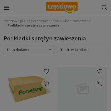
czesciowo.pl
Części samochodowe
Układ zawieszenia
Podkładki sprężyn zawieszenia
Zaloguj się
Podkładki sprężyn zawieszenia
Zarejestruj
się
Filter Products
Części samochodowe
Wyposażenie i akcesoria samochodowe
Narzędzia i sprzęt warsztatowy
Chemia
Opony i felgi