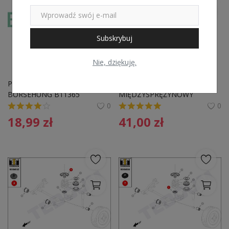
Subskrybuj
Nie, dziękuję.
Podkładka sprężyny 
WKŁAD 
BORSEHUNG B11365 
MIĘDZYSPRĘŻYNOWY 
1K0512149B
UNIWERSALNY
0
0
18,99
zł
41,00
zł