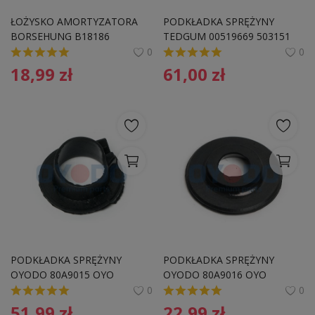
Pozostałe
ŁOŻYSKO AMORTYZATORA 
PODKŁADKA SPRĘŻYNY 
BORSEHUNG B18186 
TEDGUM 00519669 503151 
Wyprzedaż
5Q0512149A SKODA
CITROEN, PEUGEOT
0
0
18,99
zł
61,00
zł
Schowek
Kontakt
PLN (zł)
Language
English
Polski
PODKŁADKA SPRĘŻYNY 
PODKŁADKA SPRĘŻYNY 
OYODO 80A9015 OYO 
OYODO 80A9016 OYO 
7M0511143B VW
1K0512149B VW
0
0
51,99
zł
22,99
zł