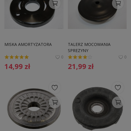
MISKA AMORTYZATORA
TALERZ MOCOWANIA 
SPREZYNY
0
0
14,99
zł
21,99
zł