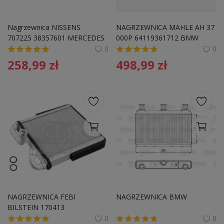
Nagrzewnica NISSENS 
NAGRZEWNICA MAHLE AH 37 
707225 38357601 MERCEDES
000P 64119361712 BMW
0
0
258,99
zł
498,99
zł
NAGRZEWNICA FEBI 
NAGRZEWNICA BMW
BILSTEIN 170413 
5Q0819031A VW
0
0