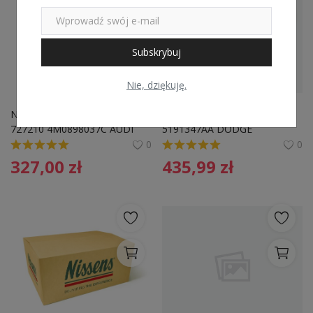
Subskrybuj
Nie, dziękuję.
Nagrzewnica NISSENS 
Nagrzewnica NRF 54418 
727210 4M0898037C AUDI
5191347AA DODGE
0
0
327,00
zł
435,99
zł