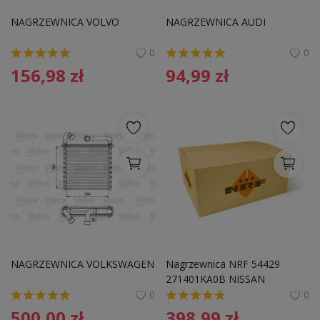
Pozostałe
NAGRZEWNICA VOLVO
NAGRZEWNICA AUDI
Wyprzedaż
0
0
156,98
zł
94,99
zł
Schowek
Kontakt
PLN (zł)
Language
English
Polski
NAGRZEWNICA VOLKSWAGEN
Nagrzewnica NRF 54429 
271401KA0B NISSAN
0
0
500,00
zł
398,99
zł