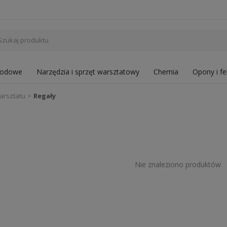
hodowe
Narzędzia i sprzęt warsztatowy
Chemia
Opony i fe
arsztatu
Regały
Nie znaleziono produktów