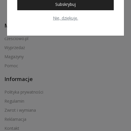
Subskrybuj
Nie, dziękuję.
Menu podręczne
czesciowo.pl
Wyprzedaż
Magazyny
Pomoc
Informacje
Polityka prywatności
Regulamin
Zwrot i wymiana
Reklamacja
Kontakt