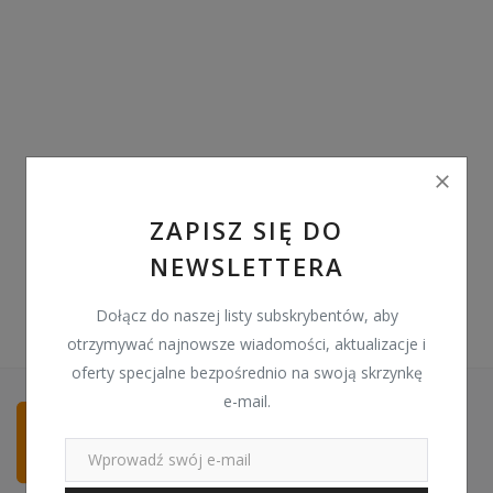
Pozostałe
Wyprzedaż
Schowek
Kontakt
PLN (zł)
ZAPISZ SIĘ DO
NEWSLETTERA
Language
English
Polski
Dołącz do naszej listy subskrybentów, aby
otrzymywać najnowsze wiadomości, aktualizacje i
oferty specjalne bezpośrednio na swoją skrzynkę
e-mail.