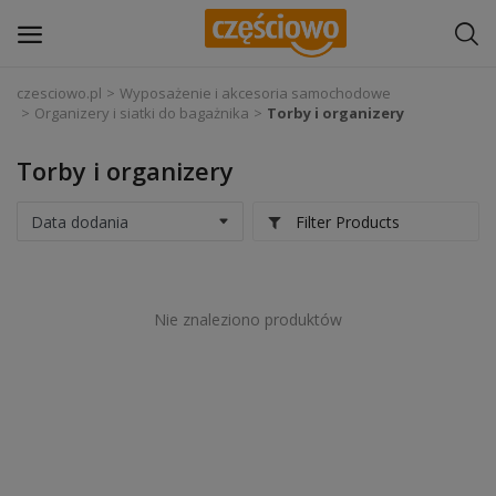
czesciowo.pl
Wyposażenie i akcesoria samochodowe
Organizery i siatki do bagażnika
Torby i organizery
Zaloguj się
Torby i organizery
Zarejestruj
się
Filter Products
Części samochodowe
Wyposażenie i akcesoria samochodowe
Nie znaleziono produktów
Narzędzia i sprzęt warsztatowy
Chemia
Opony i felgi