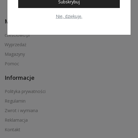
Subskrybuj
Nie, dziękuję.
Menu podręczne
czesciowo.pl
Wyprzedaż
Magazyny
Pomoc
Informacje
Polityka prywatności
Regulamin
Zwrot i wymiana
Reklamacja
Kontakt