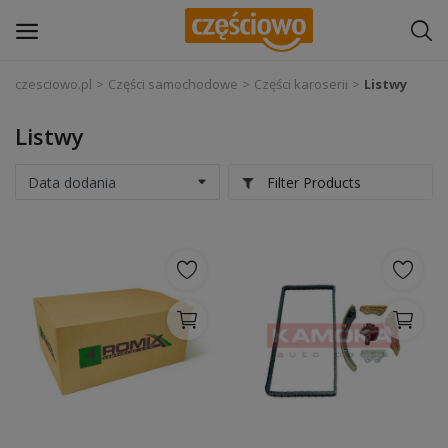
czesciowo.pl
Części samochodowe
Części karoserii
Listwy
Zaloguj się
Listwy
Zarejestruj
się
Filter Products
Części samochodowe
Wyposażenie i akcesoria samochodowe
Narzędzia i sprzęt warsztatowy
Chemia
Opony i felgi