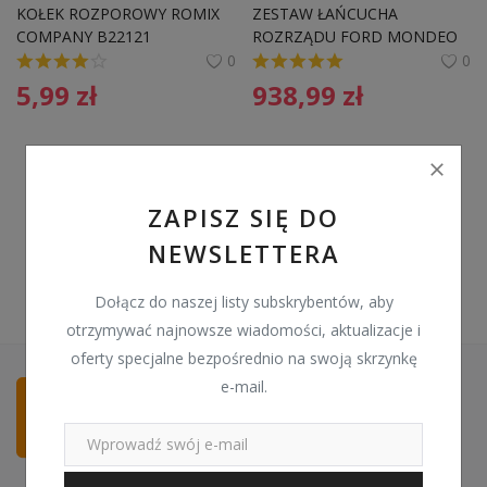
KOŁEK ROZPOROWY ROMIX 
ZESTAW ŁAŃCUCHA 
Pozostałe
COMPANY B22121 
ROZRZĄDU FORD MONDEO 
7688257A00 MOCOWANIA 
00-07
0
0
Wyprzedaż
LISTWY BOCZNEJ
5,99
zł
938,99
zł
Schowek
Kontakt
ZAPISZ SIĘ DO
PLN (zł)
NEWSLETTERA
Language
Dołącz do naszej listy subskrybentów, aby
English
Polski
otrzymywać najnowsze wiadomości, aktualizacje i
oferty specjalne bezpośrednio na swoją skrzynkę
e-mail.