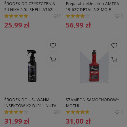
ŚRODEK DO CZYSZCZENIA 
Preparat ciekłe szkło AMTRA 
Pozostałe
SILNIKA 0,5L SHELL AT62I 
19-627 DETALING MOJE 
AUTO 500ML
0
0
Wyprzedaż
25,99
zł
56,99
zł
Schowek
Kontakt
PLN (zł)
Language
English
Polski
ŚRODEK DO USUWANIA 
SZAMPON SAMOCHODOWY 
INSEKTÓW K2 D4011 NUTA 
MOTUL
PRO 1L INSEKTY
0
0
31,99
zł
31,00
zł