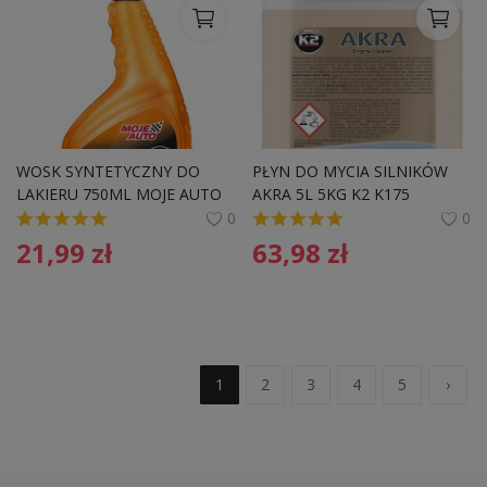
WOSK SYNTETYCZNY DO 
PŁYN DO MYCIA SILNIKÓW 
LAKIERU 750ML MOJE AUTO 
AKRA 5L 5KG K2 K175 
19 606 
CZYSZCZENIASILNIKA
0
0
21,99
zł
63,98
zł
1
2
3
4
5
›