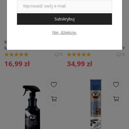
Subskrybuj
Nie, dziękuję.
K2-SPID WAX WOSK NA 
SZAMPON Z WOSKIEM K2 
MOKRO ATOM.700ML
DF735 CARNAUBA PACHNACY
0
0
16,99
zł
34,99
zł