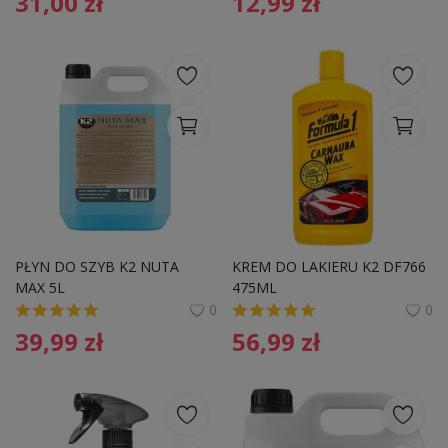
31,00
zł
12,99
zł
PŁYN DO SZYB K2 NUTA 
KREM DO LAKIERU K2 DF766 
MAX 5L
475ML
0
0
39,99
zł
56,99
zł