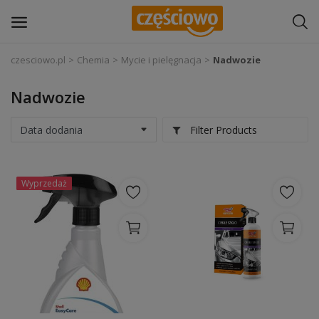
czesciowo.pl
Chemia
Mycie i pielęgnacja
Nadwozie
Zaloguj się
Nadwozie
Zarejestruj
się
Filter Products
Części samochodowe
Wyprzedaż
Wyposażenie i akcesoria samochodowe
Narzędzia i sprzęt warsztatowy
Chemia
Opony i felgi