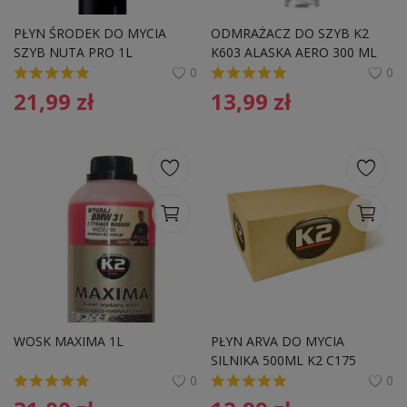
PŁYN ŚRODEK DO MYCIA 
ODMRAŻACZ DO SZYB K2 
SZYB NUTA PRO 1L
K603 ALASKA AERO 300 ML 
0
0
21,99
zł
13,99
zł
WOSK MAXIMA 1L
PŁYN ARVA DO MYCIA 
SILNIKA 500ML K2 C175 
ATOMIZER
0
0