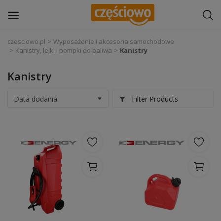
czesciowo.pl
Wyposażenie i akcesoria samochodowe
Kanistry, lejki i pompki do paliwa
Kanistry
Zaloguj się
Kanistry
Zarejestruj
się
Filter Products
Części samochodowe
Wyposażenie i akcesoria samochodowe
Narzędzia i sprzęt warsztatowy
Chemia
Opony i felgi