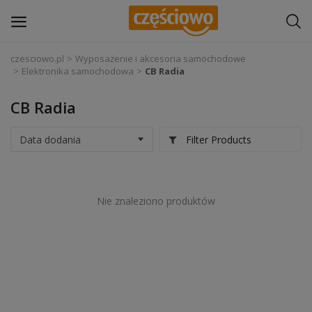
czesciowo.pl
Wyposażenie i akcesoria samochodowe
Elektronika samochodowa
CB Radia
Zaloguj się
CB Radia
Zarejestruj
się
Filter Products
Części samochodowe
Wyposażenie i akcesoria samochodowe
Nie znaleziono produktów
Narzędzia i sprzęt warsztatowy
Chemia
Opony i felgi