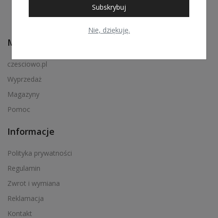
Subskrybuj
Nie, dziękuję.
Menu podręczne
czesciowo.pl
Wyprzedaż
Magazyny
Pomoc
Informacje
Polityka prywatności
Regulamin
Zwrot i wymiana
Reklamacja
Kontakt