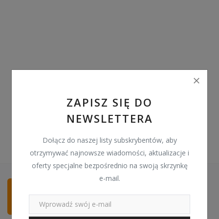
Pozostałe
Wyprzedaż
Schowek
Kontakt
PLN (zł)
ZAPISZ SIĘ DO
NEWSLETTERA
Language
English
Polski
Dołącz do naszej listy subskrybentów, aby
otrzymywać najnowsze wiadomości, aktualizacje i
oferty specjalne bezpośrednio na swoją skrzynkę
e-mail.