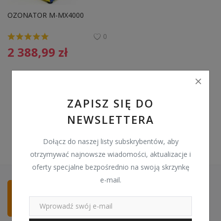
Pozostałe
OZONATOR M-MX4000
Wyprzedaż
0
2 388,99
zł
Schowek
Kontakt
PLN (zł)
ZAPISZ SIĘ DO
NEWSLETTERA
Language
English
Polski
Dołącz do naszej listy subskrybentów, aby
otrzymywać najnowsze wiadomości, aktualizacje i
oferty specjalne bezpośrednio na swoją skrzynkę
e-mail.