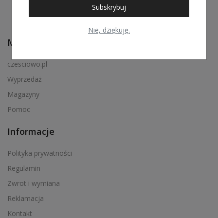
Subskrybuj
Nie, dziękuję.
Menu podręczne
czesciowo.pl
Wyprzedaż
Magazyny
Pomoc
Informacje
Polityka prywatności
Regulamin
Zwrot i wymiana
Reklamacja
Kontakt