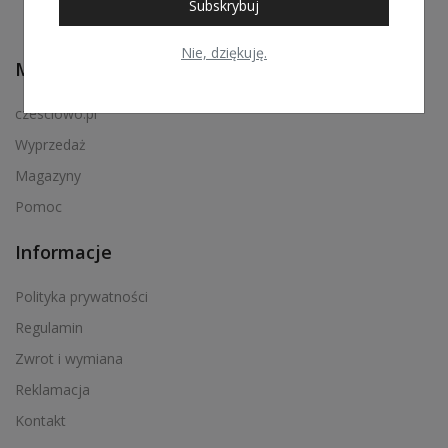
Subskrybuj
Nie, dziękuję.
Menu podręczne
czesciowo.pl
Wyprzedaż
Magazyny
Pomoc
Informacje
Polityka prywatności
Regulamin
Zwrot i wymiana
Reklamacja
Kontakt