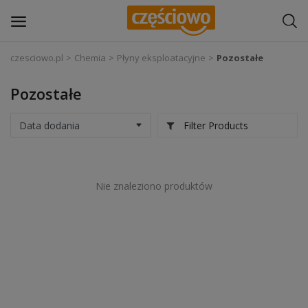
czesciowo.pl
Chemia
Płyny eksploatacyjne
Pozostałe
Zaloguj się
Pozostałe
Zarejestruj
się
Filter Products
Części samochodowe
Nie znaleziono produktów
Wyposażenie i akcesoria samochodowe
Narzędzia i sprzęt warsztatowy
Chemia
Opony i felgi