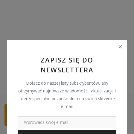
Pozostałe
Wyprzedaż
Schowek
Kontakt
ZAPISZ SIĘ DO
PLN (zł)
NEWSLETTERA
Language
Dołącz do naszej listy subskrybentów, aby
English
Polski
otrzymywać najnowsze wiadomości, aktualizacje i
oferty specjalne bezpośrednio na swoją skrzynkę
e-mail.