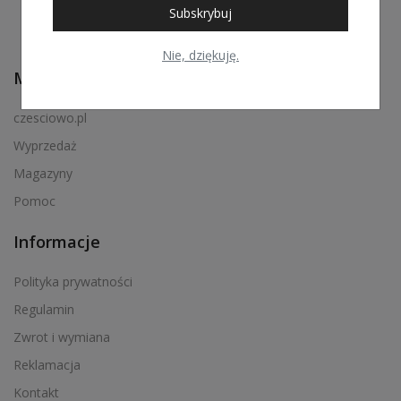
Subskrybuj
Nie, dziękuję.
Menu podręczne
czesciowo.pl
Wyprzedaż
Magazyny
Pomoc
Informacje
Polityka prywatności
Regulamin
Zwrot i wymiana
Reklamacja
Kontakt