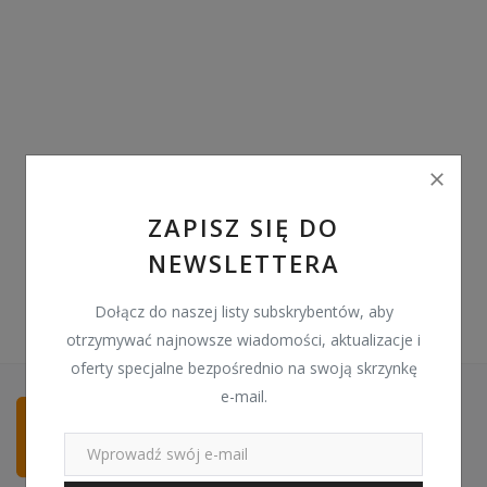
Pozostałe
Wyprzedaż
Schowek
Kontakt
PLN (zł)
ZAPISZ SIĘ DO
NEWSLETTERA
Language
English
Polski
Dołącz do naszej listy subskrybentów, aby
otrzymywać najnowsze wiadomości, aktualizacje i
oferty specjalne bezpośrednio na swoją skrzynkę
e-mail.