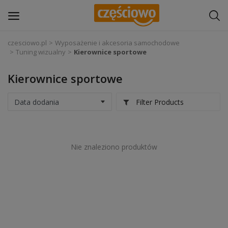
czesciowo.pl
Wyposażenie i akcesoria samochodowe
Tuning wizualny
Kierownice sportowe
Zaloguj się
Kierownice sportowe
Zarejestruj
się
Filter Products
Części samochodowe
Wyposażenie i akcesoria samochodowe
Nie znaleziono produktów
Narzędzia i sprzęt warsztatowy
Chemia
Opony i felgi