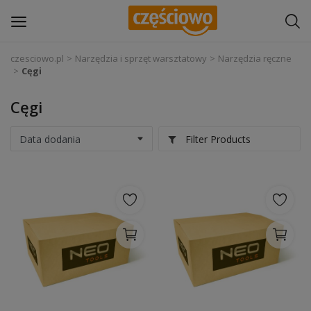
czesciowo.pl
Narzędzia i sprzęt warsztatowy
Narzędzia ręczne
Cęgi
Zaloguj się
Cęgi
Zarejestruj
się
Filter Products
Części samochodowe
Wyposażenie i akcesoria samochodowe
Narzędzia i sprzęt warsztatowy
Chemia
Opony i felgi