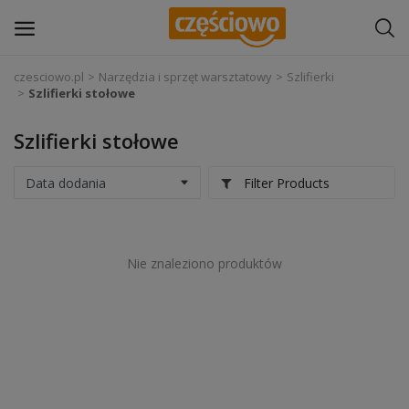
czesciowo.pl
Narzędzia i sprzęt warsztatowy
Szlifierki
Szlifierki stołowe
Zaloguj się
Szlifierki stołowe
Zarejestruj
się
Filter Products
Części samochodowe
Wyposażenie i akcesoria samochodowe
Nie znaleziono produktów
Narzędzia i sprzęt warsztatowy
Chemia
Opony i felgi