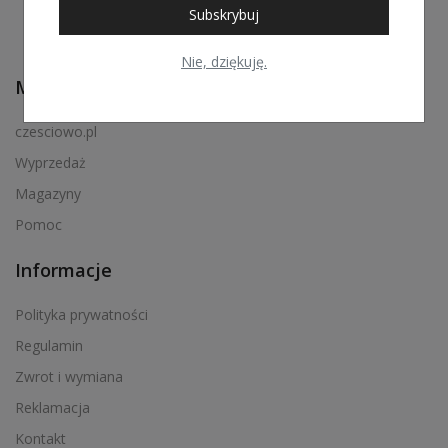
Subskrybuj
Nie, dziękuję.
Menu podręczne
czesciowo.pl
Wyprzedaż
Magazyny
Pomoc
Informacje
Polityka prywatności
Regulamin
Zwrot i wymiana
Reklamacja
Kontakt