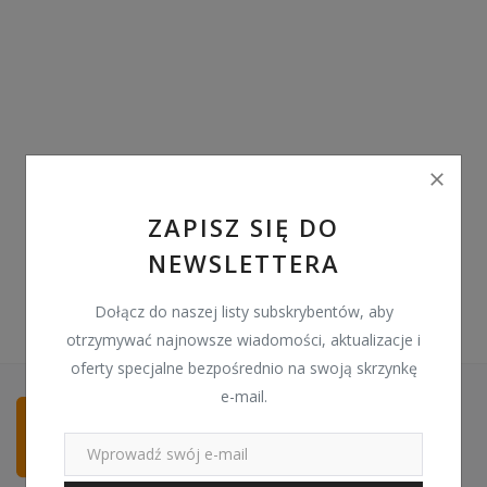
Pozostałe
Wyprzedaż
Schowek
Kontakt
PLN (zł)
ZAPISZ SIĘ DO
NEWSLETTERA
Language
English
Polski
Dołącz do naszej listy subskrybentów, aby
otrzymywać najnowsze wiadomości, aktualizacje i
oferty specjalne bezpośrednio na swoją skrzynkę
e-mail.