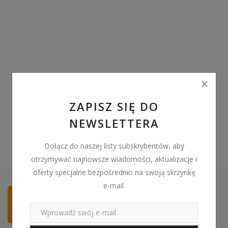
Pozostałe
Wyprzedaż
Schowek
Kontakt
PLN (zł)
ZAPISZ SIĘ DO
NEWSLETTERA
Language
English
Polski
Dołącz do naszej listy subskrybentów, aby
otrzymywać najnowsze wiadomości, aktualizacje i
oferty specjalne bezpośrednio na swoją skrzynkę
e-mail.