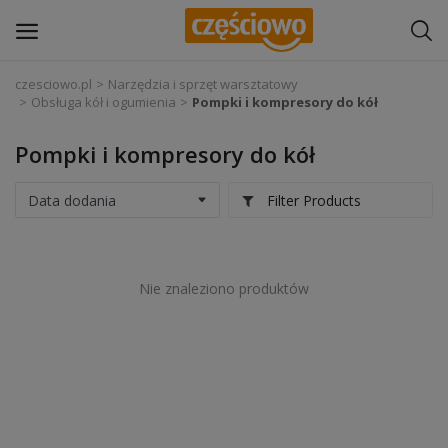
czesciowo.pl
Narzędzia i sprzęt warsztatowy
Obsługa kół i ogumienia
Pompki i kompresory do kół
Zaloguj się
Pompki i kompresory do kół
Zarejestruj
się
Filter Products
Części samochodowe
Wyposażenie i akcesoria samochodowe
Nie znaleziono produktów
Narzędzia i sprzęt warsztatowy
Chemia
Opony i felgi