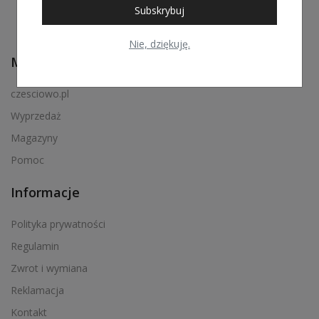
Subskrybuj
Nie, dziękuję.
Menu podręczne
czesciowo.pl
Wyprzedaż
Magazyny
Pomoc
Informacje
Polityka prywatności
Regulamin
Zwrot i wymiana
Reklamacja
Kontakt