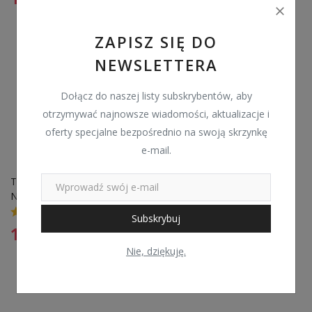
ZAPISZ SIĘ DO
NEWSLETTERA
Dołącz do naszej listy subskrybentów, aby
otrzymywać najnowsze wiadomości, aktualizacje i
oferty specjalne bezpośrednio na swoją skrzynkę
e-mail.
TARCZA SZLIFIERKI ENERGY 
NE00580T DO CIĘCIA
0
Subskrybuj
12,99
zł
Nie, dziękuję.