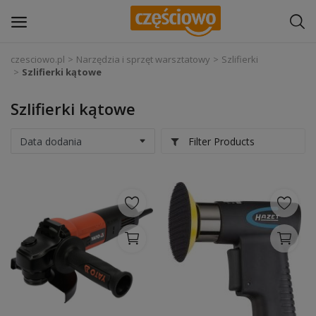
czesciowo.pl
Narzędzia i sprzęt warsztatowy
Szlifierki
Szlifierki kątowe
Zaloguj się
Szlifierki kątowe
Zarejestruj
się
Filter Products
Części samochodowe
Wyposażenie i akcesoria samochodowe
Narzędzia i sprzęt warsztatowy
Chemia
Opony i felgi