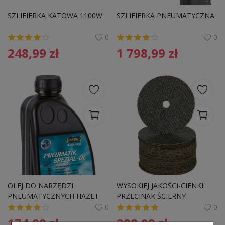
Pozostałe
SZLIFIERKA KATOWA 1100W
SZLIFIERKA PNEUMATYCZNA
Wyprzedaż
0
0
248,99
zł
1 798,99
zł
Schowek
Kontakt
PLN (zł)
Language
English
Polski
OLEJ DO NARZĘDZI 
WYSOKIEJ JAKOŚCI-CIENKI 
PNEUMATYCZNYCH HAZET 
PRZECINAK ŚCIERNY
9400 1000, 1000 ML
0
0
174,00
zł
288,99
zł