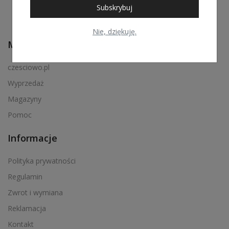
Subskrybuj
Nie, dziękuję.
Menu podręczne
czesciowo.pl
Wyprzedaż
Magazyny
Pomoc
Informacje
Polityka prywatności
Regulamin
Zwrot i wymiana
Reklamacja
Kontakt