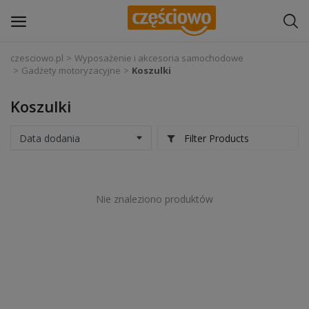
czesciowo.pl
Wyposażenie i akcesoria samochodowe
Gadżety motoryzacyjne
Koszulki
Zaloguj się
Koszulki
Zarejestruj
się
Filter Products
Części samochodowe
Wyposażenie i akcesoria samochodowe
Nie znaleziono produktów
Narzędzia i sprzęt warsztatowy
Chemia
Opony i felgi