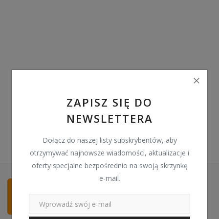
Pozostałe
Wyprzedaż
Schowek
Kontakt
PLN (zł)
ZAPISZ SIĘ DO
NEWSLETTERA
Language
English
Polski
Dołącz do naszej listy subskrybentów, aby
otrzymywać najnowsze wiadomości, aktualizacje i
oferty specjalne bezpośrednio na swoją skrzynkę
e-mail.