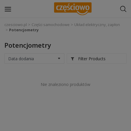
czesciowo.pl
Części samochodowe
Układ elektryczny, zapłon
Potencjometry
Zaloguj się
Potencjometry
Zarejestruj
się
Filter Products
Części samochodowe
Wyposażenie i akcesoria samochodowe
Nie znaleziono produktów
Narzędzia i sprzęt warsztatowy
Chemia
Opony i felgi