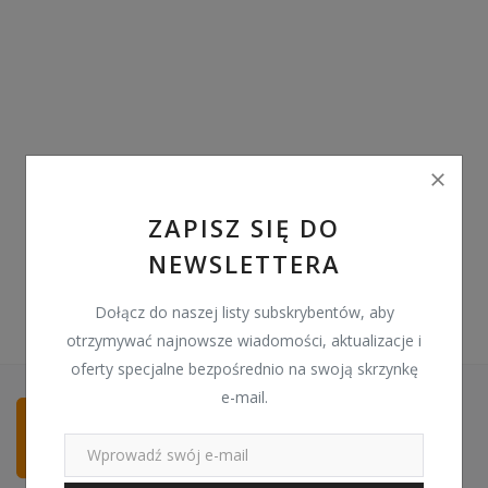
Pozostałe
Wyprzedaż
Schowek
Kontakt
PLN (zł)
ZAPISZ SIĘ DO
NEWSLETTERA
Language
English
Polski
Dołącz do naszej listy subskrybentów, aby
otrzymywać najnowsze wiadomości, aktualizacje i
oferty specjalne bezpośrednio na swoją skrzynkę
e-mail.