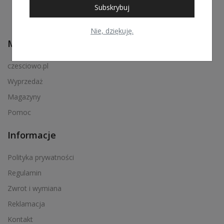
Subskrybuj
Nie, dziękuję.
Menu podręczne
czesciowo.pl
Wyprzedaż
Magazyny
Pomoc
Informacje
Polityka prywatności
Regulamin
Zwrot i wymiana
Reklamacja
Kontakt