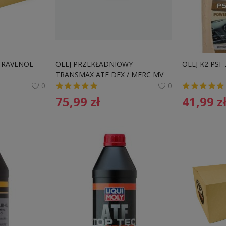
 RAVENOL 
OLEJ PRZEKŁADNIOWY 
OLEJ K2 PSF
TRANSMAX ATF DEX / MERC MV 
1L
0
0
75,99
zł
41,99
z