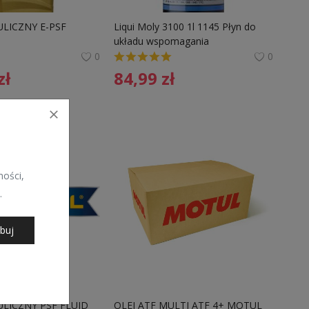
LICZNY E-PSF 
Liqui Moly 3100 1l 1145 Płyn do 
układu wspomagania
0
0
zł
84,99
zł
ości,
.
buj
LICZNY PSF FLUID 
OLEJ ATF MULTI ATF 4+ MOTUL 