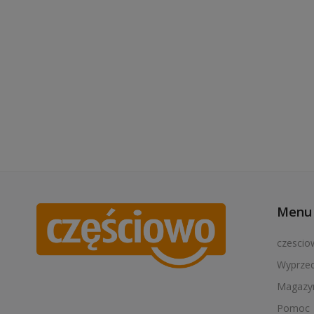
Menu 
czescio
Wyprze
Magazy
Pomoc