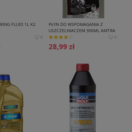
ING FLUID 1L K2 
PŁYN DO WSPOMAGANIA Z 
USZCZELNIACZEM 300ML AMTRA 
20 A91 DOUKADUWS
0
0
ł
28,99
zł