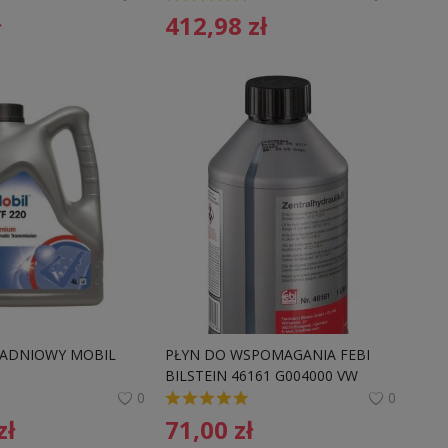
ł
412,98
zł
ŁADNIOWY MOBIL 
PŁYN DO WSPOMAGANIA FEBI 
BILSTEIN 46161 G004000 VW 
AUDI ZIELONY G004000
0
0
zł
71,00
zł