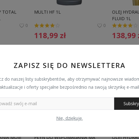
 TOTAL 
MULTI HF 1L
OLEJ HYDRAU
L
FLUID 1L
0
0
118,99
zł
138,99
ZAPISZ SIĘ DO NEWSLETTERA
z do naszej listy subskrybentów, aby otrzymywać najnowsze wiadom
aktualizacje i oferty specjalne bezpośrednio na swoją skrzynkę e-mail
Subskry
Nie, dziękuję.
NIA MOJE 
PŁYN DO WSPOMAGANIA MA 
OLEJ HYDRAU