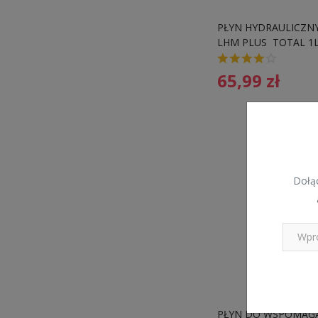
PŁYN HYDRAULICZNY
LHM PLUS  TOTAL 1
65,99
zł
Dołąc
PŁYN DO WSPOMAGA