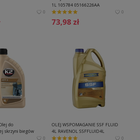
1L 105784 05166226AA
0
0
ł
73,98
zł
Olej do 
OLEJ WSPOMAGANIE SSF FLUID 
j skrzyni biegów
4L RAVENOL SSFFLUID4L 
G004000M2
0
0