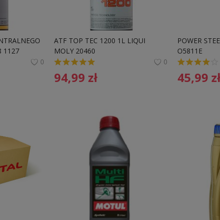
ENTRALNEGO 
ATF TOP TEC 1200 1L LIQUI 
POWER STEER
8 1127
MOLY 20460 
O5811E 
0
0
94,99
zł
45,99
z