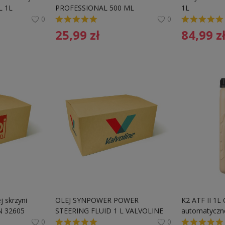
 1L
PROFESSIONAL 500 ML
1L
0
0
25,99
zł
84,99
z
 skrzyni 
OLEJ SYNPOWER POWER 
K2 ATF II 1L 
N 32605 
STEERING FLUID 1 L VALVOLINE 
automatyczne
18320 
0
0