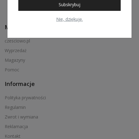
Subskrybuj
Nie, dziękuję.
Menu podręczne
czesciowo.pl
Wyprzedaż
Magazyny
Pomoc
Informacje
Polityka prywatności
Regulamin
Zwrot i wymiana
Reklamacja
Kontakt