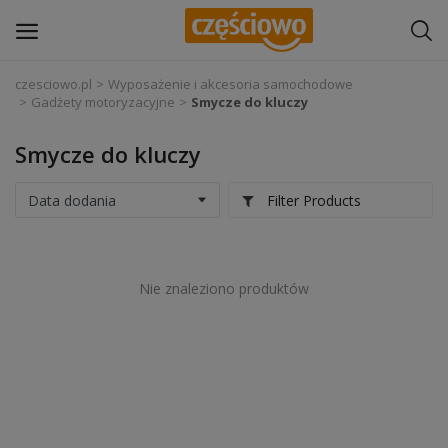
czesciowo.pl
Wyposażenie i akcesoria samochodowe
Gadżety motoryzacyjne
Smycze do kluczy
Zaloguj się
Smycze do kluczy
Zarejestruj
się
Filter Products
Części samochodowe
Wyposażenie i akcesoria samochodowe
Nie znaleziono produktów
Narzędzia i sprzęt warsztatowy
Chemia
Opony i felgi