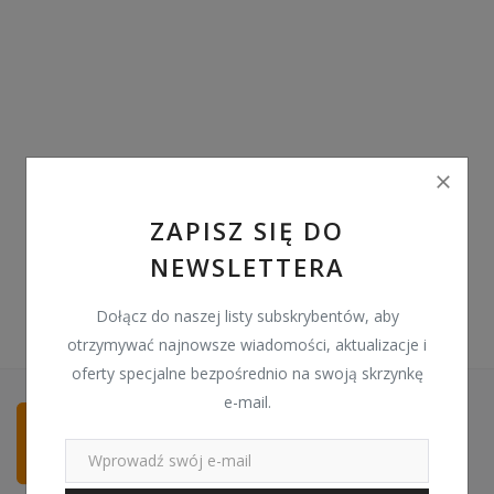
Pozostałe
Wyprzedaż
Schowek
Kontakt
PLN (zł)
ZAPISZ SIĘ DO
NEWSLETTERA
Language
English
Polski
Dołącz do naszej listy subskrybentów, aby
otrzymywać najnowsze wiadomości, aktualizacje i
oferty specjalne bezpośrednio na swoją skrzynkę
e-mail.