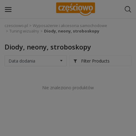
czesciowo.pl
Wyposażenie i akcesoria samochodowe
Tuning wizualny
Diody, neony, stroboskopy
Zaloguj się
Diody, neony, stroboskopy
Zarejestruj
się
Filter Products
Części samochodowe
Wyposażenie i akcesoria samochodowe
Nie znaleziono produktów
Narzędzia i sprzęt warsztatowy
Chemia
Opony i felgi