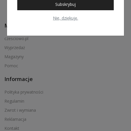
Subskrybuj
Nie, dziękuję.
Menu podręczne
czesciowo.pl
Wyprzedaż
Magazyny
Pomoc
Informacje
Polityka prywatności
Regulamin
Zwrot i wymiana
Reklamacja
Kontakt