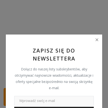
Pozostałe
Wyprzedaż
Schowek
Kontakt
PLN (zł)
ZAPISZ SIĘ DO
NEWSLETTERA
Language
English
Polski
Dołącz do naszej listy subskrybentów, aby
otrzymywać najnowsze wiadomości, aktualizacje i
oferty specjalne bezpośrednio na swoją skrzynkę
e-mail.