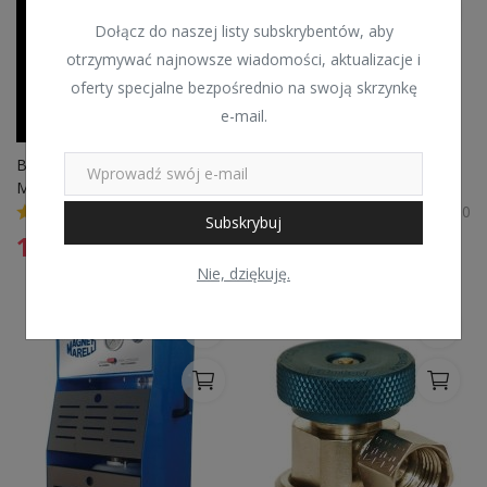
Dołącz do naszej listy subskrybentów, aby
otrzymywać najnowsze wiadomości, aktualizacje i
oferty specjalne bezpośrednio na swoją skrzynkę
e-mail.
BUTLA Z AZOTEM 1L 
FILTR ROBINAIR SPX  VALEO 
MAGNETI MARELLI 
MAGNETI MARELLI 
007950024980 
007950025060 ZESTAW
0
0
Subskrybuj
174,99
zł
184,99
zł
Nie, dziękuję.