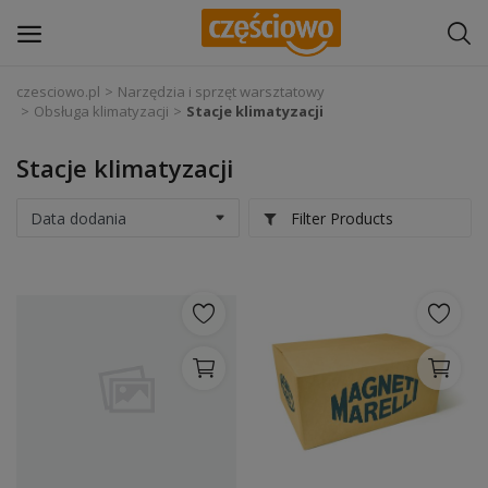
czesciowo.pl
Narzędzia i sprzęt warsztatowy
Obsługa klimatyzacji
Stacje klimatyzacji
Zaloguj się
Stacje klimatyzacji
Zarejestruj
się
Filter Products
Części samochodowe
Wyposażenie i akcesoria samochodowe
Narzędzia i sprzęt warsztatowy
Chemia
Opony i felgi