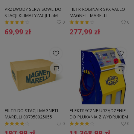
Pozostałe
PRZEWODY SERWISOWE DO 
FILTR ROBINAIR SPX VALEO 
STACJI KLIMATYZACJI 1.5M 
MAGNETI MARELLI 
Wyprzedaż
TECHMAN S 3AH15 
007950025050 
0
0
69,99
zł
277,99
zł
Schowek
Kontakt
PLN (zł)
Language
English
Polski
FILTR DO STACJI MAGNETI 
ELEKTRYCZNE URZĄDZENIE 
MARELLI 007950025055 
DO PŁUKANIA Z WYDRUKIEM
0
0
197,99
zł
11 368,99
zł