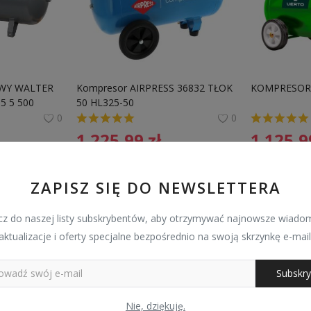
WY WALTER 
Kompresor AIRPRESS 36832 TŁOK 
KOMPRESOR 
5 5 500 
50 HL325-50
0
0
1 225,99
zł
1 125,
ZAPISZ SIĘ DO NEWSLETTERA
z do naszej listy subskrybentów, aby otrzymywać najnowsze wiadom
aktualizacje i oferty specjalne bezpośrednio na swoją skrzynkę e-mail
Subskry
Nie, dziękuję.