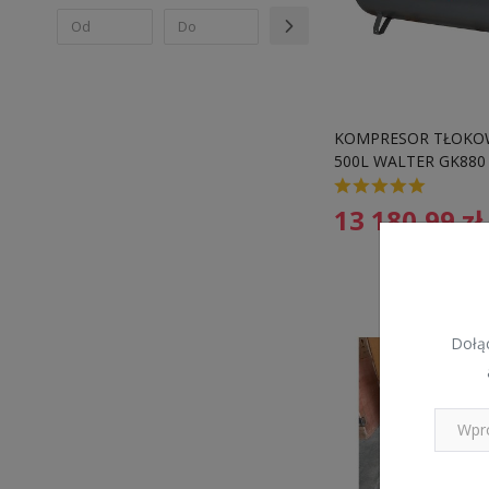
KOMPRESOR TŁOKO
500L WALTER GK880 
13 180,99
zł
Dołąc