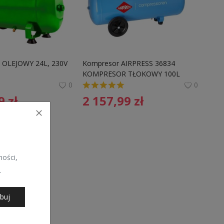
OLEJOWY 24L, 230V
Kompresor AIRPRESS 36834 
KOMPRESOR TŁOKOWY 100L 
HL425-100V dwutłokowy
0
0
99
zł
2 157,99
zł
ości,
.
buj