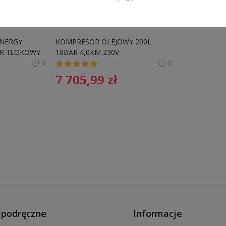
ENERGY 
KOMPRESOR OLEJOWY 200L 
R TŁOKOWY 
10BAR 4,0KM 230V
8KM 230V
0
0
7 705,99
zł
podręczne
Informacje