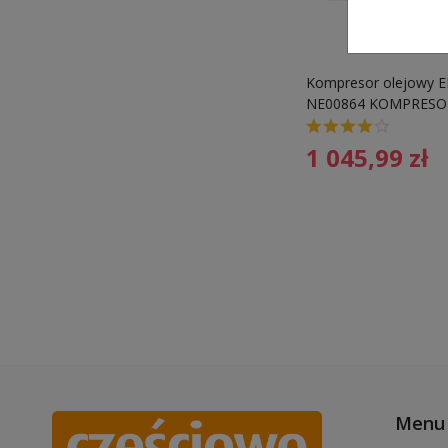
Kompresor olejowy 
NE00864 KOMPRESO
12-30L 24L 8BAR 3,
1 045,99
zł
Menu 