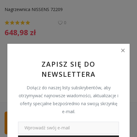
Pozostałe
Nagrzewnica NISSENS 72209 
Wyprzedaż
0
648,98
zł
Schowek
Kontakt
PLN (zł)
ZAPISZ SIĘ DO
NEWSLETTERA
Language
English
Polski
Dołącz do naszej listy subskrybentów, aby
otrzymywać najnowsze wiadomości, aktualizacje i
oferty specjalne bezpośrednio na swoją skrzynkę
e-mail.