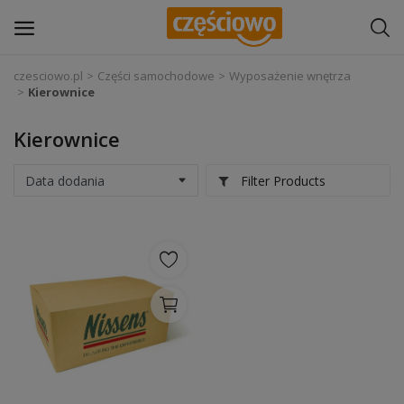
czesciowo.pl
Części samochodowe
Wyposażenie wnętrza
Kierownice
Zaloguj się
Kierownice
Zarejestruj
się
Filter Products
Części samochodowe
Wyposażenie i akcesoria samochodowe
Narzędzia i sprzęt warsztatowy
Chemia
Opony i felgi