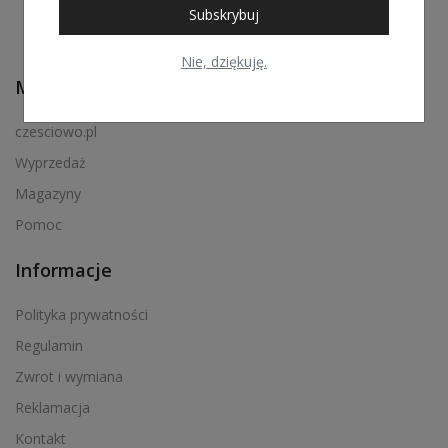
Subskrybuj
Nie, dziękuję.
Menu podręczne
czesciowo.pl
Wyprzedaż
Magazyny
Pomoc
Informacje
Polityka prywatności
Regulamin
Zwrot i wymiana
Reklamacja
Kontakt