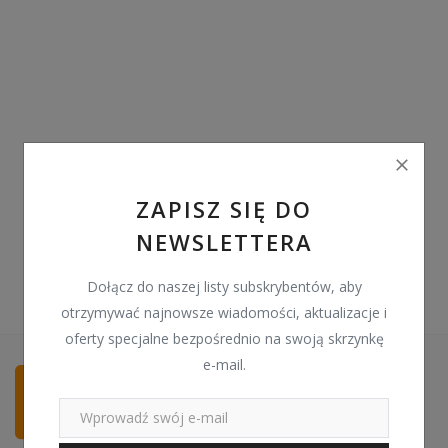
Pozostałe
Wyprzedaż
Schowek
Kontakt
PLN (zł)
ZAPISZ SIĘ DO
NEWSLETTERA
Language
English
Polski
Dołącz do naszej listy subskrybentów, aby
otrzymywać najnowsze wiadomości, aktualizacje i
oferty specjalne bezpośrednio na swoją skrzynkę
e-mail.