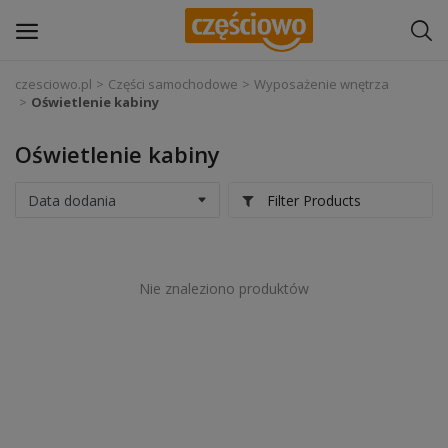
czesciowo.pl
Części samochodowe
Wyposażenie wnętrza
Oświetlenie kabiny
Zaloguj się
Oświetlenie kabiny
Zarejestruj
się
Filter Products
Części samochodowe
Wyposażenie i akcesoria samochodowe
Nie znaleziono produktów
Narzędzia i sprzęt warsztatowy
Chemia
Opony i felgi