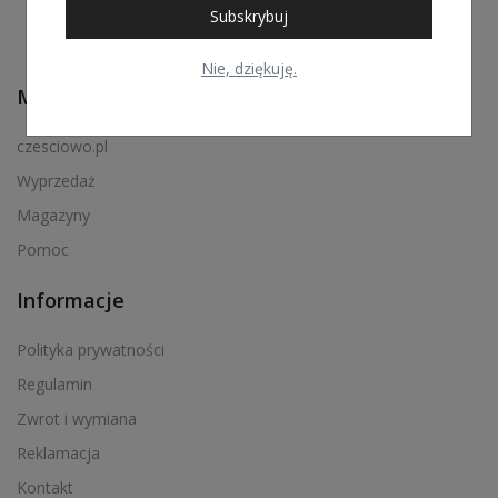
Subskrybuj
Nie, dziękuję.
Menu podręczne
czesciowo.pl
Wyprzedaż
Magazyny
Pomoc
Informacje
Polityka prywatności
Regulamin
Zwrot i wymiana
Reklamacja
Kontakt