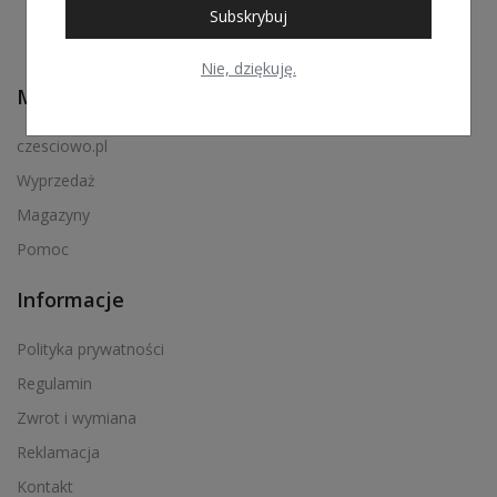
Subskrybuj
Nie, dziękuję.
Menu podręczne
czesciowo.pl
Wyprzedaż
Magazyny
Pomoc
Informacje
Polityka prywatności
Regulamin
Zwrot i wymiana
Reklamacja
Kontakt