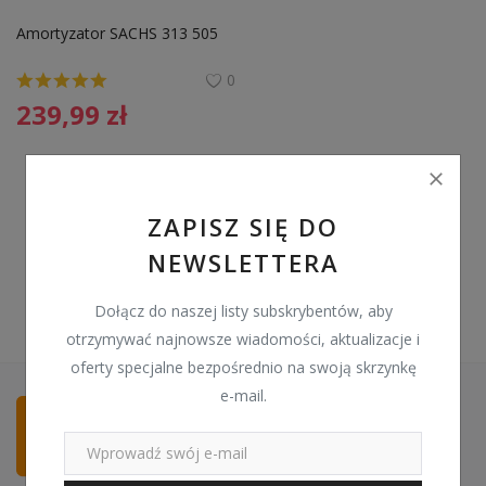
Pozostałe
Amortyzator SACHS 313 505 
Wyprzedaż
0
239,99
zł
Schowek
Kontakt
PLN (zł)
ZAPISZ SIĘ DO
NEWSLETTERA
Language
English
Polski
Dołącz do naszej listy subskrybentów, aby
otrzymywać najnowsze wiadomości, aktualizacje i
oferty specjalne bezpośrednio na swoją skrzynkę
e-mail.