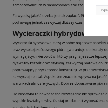
zamontowanie ich w samochodach starszej generacji.
Za wysoką jakość trzeba jednak zapłacić. Pióra tego typ
pod uwagę jednak zazwyczaj dłuższy czas ich eksploatacji
Wycieraczki hybrydowe – roz
Wycieraczki hybrydowe łączą w sobie najlepsze aspekty 
oraz wysokojakościowego pióra gwarantuje doskonały doc
wymagających kierowców, którzy pragną jeszcze lepszej 
dyskretny kształt oraz stylową, zazwyczaj matową obudo
poprawiający przyczepność konstrukcji. W przeciwieńst
zazwyczaj ze stali. Aspekt ten znacznie wpływa na jakość
warunkach atmosferycznych. Dobrze dopasowane pióra ni
Do niedawna to nowoczesne rozwiązanie nie sprawdzało s
wypukłe kształty szyby. Dzisiaj producenci wyposażeni
w pojazdach każdego typu.