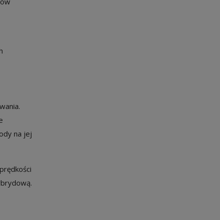
tów
h
wania.
e
ody na jej
prędkości
hybrydową.