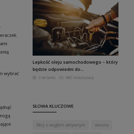
e
eraczek.
kami
ienią
Lepkość oleju samochodowego – który
będzie odpowiedni do...
em wybrać
3 lat temu
ABC motoryzacji
SŁOWA KLUCZOWE
ądnąć
 mogą
ające
filtry z węglem aktywnym
wiosna