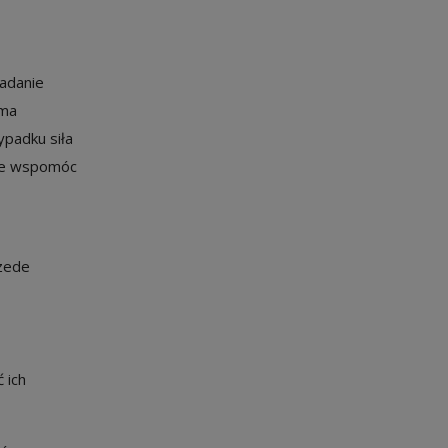
zadanie
 ma
ypadku siła
nie wspomóc
rzede
 ich