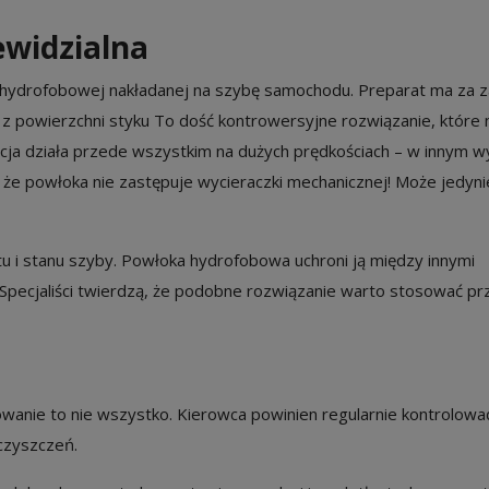
widzialna
ki hydrofobowej nakładanej na szybę samochodu. Preparat ma za 
 z powierzchni styku To dość kontrowersyjne rozwiązanie, które
cja działa przede wszystkim na dużych prędkościach – w innym w
, że powłoka nie zastępuje wycieraczki mechanicznej! Może jedy
łtu i stanu szyby. Powłoka hydrofobowa uchroni ją między innymi
j. Specjaliści twierdzą, że podobne rozwiązanie warto stosować p
anie to nie wszystko. Kierowca powinien regularnie kontrolować
eczyszczeń.