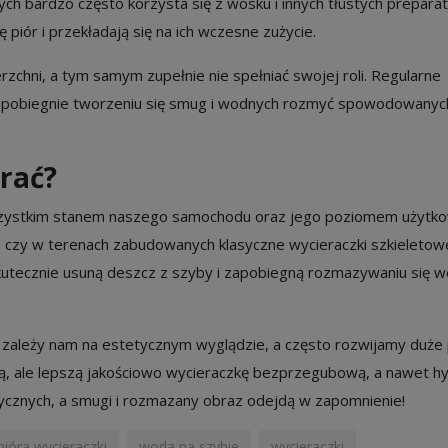
ych bardzo często korzysta się z wosku i innych tłustych prepara
 piór i przekładają się na ich wczesne zużycie.
zchni, a tym samym zupełnie nie spełniać swojej roli. Regularne
 zapobiegnie tworzeniu się smug i wodnych rozmyć spowodowanyc
rać?
szystkim stanem naszego samochodu oraz jego poziomem użytko
 czy w terenach zabudowanych klasyczne wycieraczki szkieletow
kutecznie usuną deszcz z szyby i zapobiegną rozmazywaniu się w
 zależy nam na estetycznym wyglądzie, a często rozwijamy duże 
ą, ale lepszą jakościowo wycieraczkę bezprzegubową, a nawet 
ycznych, a smugi i rozmazany obraz odejdą w zapomnienie!
pióra wycieraczki
woda na szybie
wycieraczki