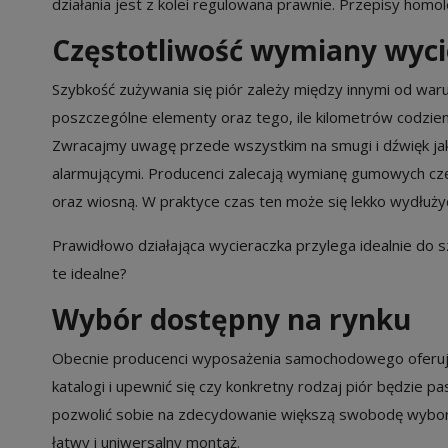
działania jest z kolei regulowana prawnie. Przepisy homo
Częstotliwość wymiany
wyci
Szybkość zużywania się piór zależy między innymi od wa
poszczególne elementy oraz tego, ile kilometrów codzi
Zwracajmy uwagę przede wszystkim na smugi i dźwięk jaki 
alarmującymi. Producenci zalecają wymianę gumowych czę
oraz wiosną. W praktyce czas ten może się lekko wydłużyć 
Prawidłowo działająca wycieraczka przylega idealnie do 
te idealne?
Wybór dostępny na rynku
Obecnie producenci wyposażenia samochodowego oferuj
katalogi i upewnić się czy konkretny rodzaj piór będzi
pozwolić sobie na zdecydowanie większą swobodę wyboru
łatwy i uniwersalny montaż.