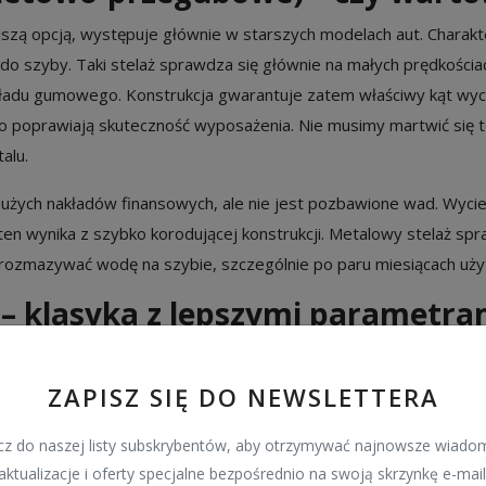
szą opcją, występuje głównie w starszych modelach aut. Charakt
 szyby. Taki stelaż sprawdza się głównie na małych prędkościac
wkładu gumowego. Konstrukcja gwarantuje zatem właściwy kąt wyci
 poprawiają skuteczność wyposażenia. Nie musimy martwić się t
alu.
żych nakładów finansowych, ale nie jest pozbawione wad. Wycie
en wynika z szybko korodującej konstrukcji. Metalowy stelaż spr
rozmazywać wodę na szybie, szczególnie po paru miesiącach uży
– klasyka z lepszymi parametra
zylegają ściśle do szyby na całej swojej powierzchni. Ich stela
je się bardzo minimalistycznie i schludnie. Takie rozwiązanie spr
ZAPISZ SIĘ DO NEWSLETTERA
ycznych. Pióra dokładnie zbierają wodę i nie rozmazują jej na szy
z do naszej listy subskrybentów, aby otrzymywać najnowsze wiadom
az dynamiczną linią docisku. Można powiedzieć, że ich konstrukcj
aktualizacje i oferty specjalne bezpośrednio na swoją skrzynkę e-mail
 i zanieczyszczeń. Warto dodać, że producenci wycieraczek ułat