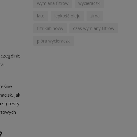
wymiana filtrów
wycieraczki
lato
lepkość oleju
zima
filtr kabinowy
czas wymiany filtrów
pióra wycieraczki
zczególnie
ca.
ześnie
cisk, jak
 są testy
ortowych
?