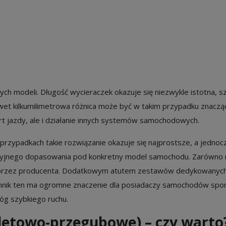
ch modeli. Długość wycieraczek okazuje się niezwykle istotna, s
wet kilkumilimetrowa różnica może być w takim przypadku znaczą
 jazdy, ale i działanie innych systemów samochodowych.
zypadkach takie rozwiązanie okazuje się najprostsze, a jednoc
kcyjnego dopasowania pod konkretny model samochodu. Zarówno na
e przez producenta. Dodatkowym atutem zestawów dedykowanych
Czynnik ten ma ogromne znaczenie dla posiadaczy samochodów sp
óg szybkiego ruchu.
eletowo-przegubowe) – czy warto