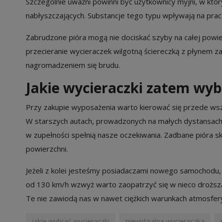
Szczególnie uważni powinni być użytkownicy myjni, w któr
nabłyszczających. Substancje tego typu wpływają na pracę
Zabrudzone pióra mogą nie dociskać szyby na całej powier
przecieranie wycieraczek wilgotną ściereczką z płynem
nagromadzeniem się brudu.
Jakie wycieraczki zatem wyb
Przy zakupie wyposażenia warto kierować się przede w
W starszych autach, prowadzonych na małych dystansach
w zupełności spełnią nasze oczekiwania. Zadbane pióra s
powierzchni.
Jeżeli z kolei jesteśmy posiadaczami nowego samochodu,
od 130 km/h wzwyż warto zaopatrzyć się w nieco droższ
Te nie zawiodą nas w nawet ciężkich warunkach atmosfer
jakie wybrać wycieraczki
niewidzialna wycieraczka