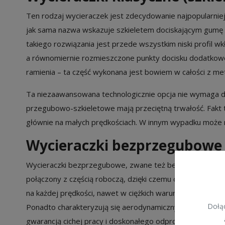
Ten rodzaj wycieraczek jest zdecydowanie najpopularniej
jak sama nazwa wskazuje szkieletem dociskającym gumę do
takiego rozwiązania jest przede wszystkim niski profil 
a równomiernie rozmieszczone punkty docisku dodatkowo
ramienia – ta część wykonana jest bowiem w całości z met
Ta niezaawansowana technologicznie opcja nie wymaga du
przegubowo-szkieletowe mają przeciętną trwałość. Fakt t
głównie na małych prędkościach. W innym wypadku może 
Wycieraczki bezprzegubowe 
Wycieraczki bezprzegubowe, zwane też bezszkieletowymi pr
połączony z częścią roboczą, dzięki czemu całość prezentu
na każdej prędkości, nawet w ciężkich warunkach atmosfer
Dołąc
Ponadto charakteryzują się aerodynamicznym kształtem or
gwarancją cichej pracy i doskonałego odprowadzania wody