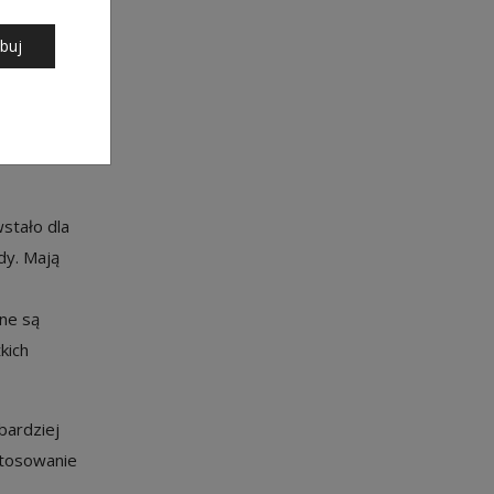
buj
wziąć
stało dla
dy. Mają
ne są
kich
bardziej
stosowanie