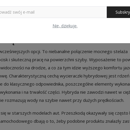
Subskry
u w porównaniu z klasycznym odpowiednikiem są droższe. Należy 
Nie, dziękuję.
.
wiązanie idealne?
wcześniejszych opcji. To niebanalne połączenie mocnego stelaża
isk i skuteczną pracę na powierzchni szyby. Wyposażenie to pow
widoczności na drodze, a co za tym idzie wyższego komfortu jaz
wę. Charakterystyczną cechą wycieraczki hybrydowej jest rdzeń
wie do klasycznego odpowiednika, poszczególne elementy wykona
 wykonania i na trwałość części. Hybryda nie zawodzi nawet w cięż
e rozmazują wody na szybie nawet przy dużych prędkościach.
ię w starszych modelach aut. Przeszkodą okazywały się często 
a samochodowego dbają o to, żeby podobne produktu znalazły za