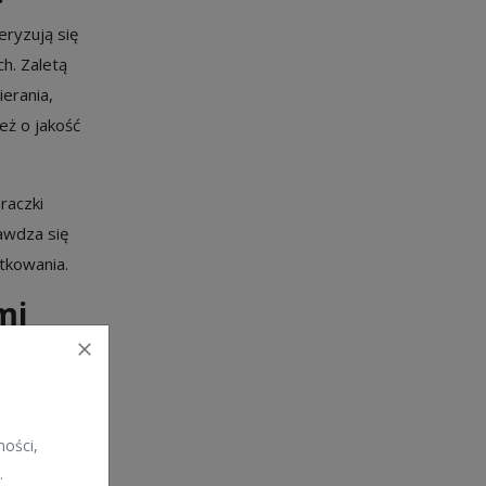
eryzują się
h. Zaletą
erania,
eż o jakość
raczki
awdza się
tkowania.
mi
ż jest
awdzi się
bach.
ości,
a jest
.
wiają