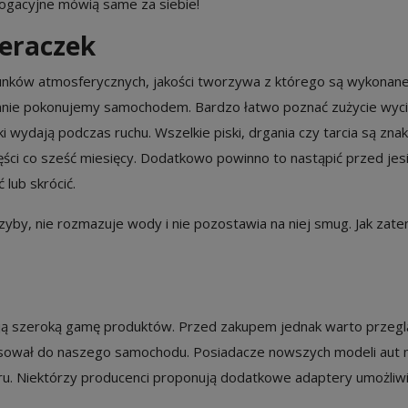
logacyjne mówią same za siebie!
eraczek
runków atmosferycznych, jakości tworzywa z którego są wykonan
ennie pokonujemy samochodem. Bardzo łatwo poznać zużycie wyci
wydają podczas ruchu. Wszelkie piski, drgania czy tarcia są zna
ści co sześć miesięcy. Dodatkowo powinno to nastąpić przed jes
lub skrócić.
szyby, nie rozmazuje wody i nie pozostawia na niej smug. Jak zat
ą szeroką gamę produktów. Przed zakupem jednak warto przegl
e pasował do naszego samochodu. Posiadacze nowszych modeli aut
. Niektórzy producenci proponują dodatkowe adaptery umożliwi