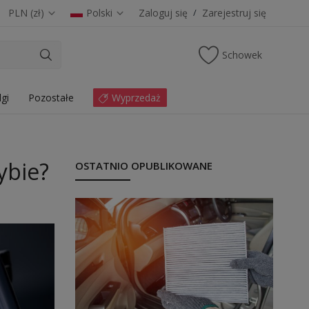
PLN (zł)
Polski
Zaloguj się
/
Zarejestruj się
Schowek
lgi
Pozostałe
Wyprzedaż
ybie?
OSTATNIO OPUBLIKOWANE